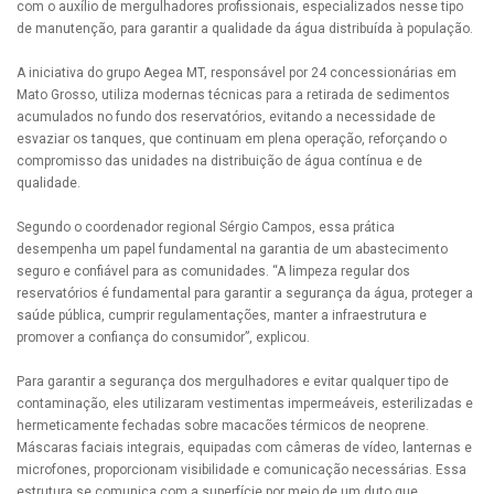
com o auxílio de mergulhadores profissionais, especializados nesse tipo
de manutenção, para garantir a qualidade da água distribuída à população.
A iniciativa do grupo Aegea MT, responsável por 24 concessionárias em
Mato Grosso, utiliza modernas técnicas para a retirada de sedimentos
acumulados no fundo dos reservatórios, evitando a necessidade de
esvaziar os tanques, que continuam em plena operação, reforçando o
compromisso das unidades na distribuição de água contínua e de
qualidade.
Segundo o coordenador regional Sérgio Campos, essa prática
desempenha um papel fundamental na garantia de um abastecimento
seguro e confiável para as comunidades. “A limpeza regular dos
reservatórios é fundamental para garantir a segurança da água, proteger a
saúde pública, cumprir regulamentações, manter a infraestrutura e
promover a confiança do consumidor”, explicou.
Para garantir a segurança dos mergulhadores e evitar qualquer tipo de
contaminação, eles utilizaram vestimentas impermeáveis, esterilizadas e
hermeticamente fechadas sobre macacões térmicos de neoprene.
Máscaras faciais integrais, equipadas com câmeras de vídeo, lanternas e
microfones, proporcionam visibilidade e comunicação necessárias. Essa
estrutura se comunica com a superfície por meio de um duto que