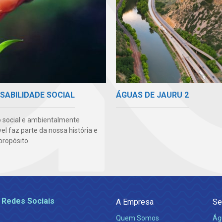
ÁGUAS DE JAURU 2
SABILIDADE SOCIAL
 social e ambientalmente
l faz parte da nossa história e
propósito.
 Redes Sociais
A Empresa
Se
Quem Somos
Ág