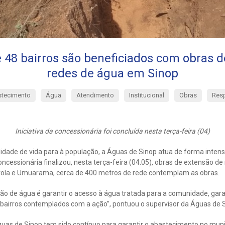
 48 bairros são beneficiados com obras d
redes de água em Sinop
tecimento
Água
Atendimento
Institucional
Obras
Resp
Iniciativa da concessionária foi concluída nesta terça-feira (04)
lidade de vida para à população, a Águas de Sinop atua de forma inten
ncessionária finalizou, nesta terça-feira (04.05), obras de extensão de
rola e Umuarama, cerca de 400 metros de rede contemplam as obras.
ição de água é garantir o acesso à água tratada para a comunidade, ga
 bairros contemplados com a ação”, pontuou o supervisor da Águas de S
guas de Sinop tem sido contínuo para garantir o abastecimento no mun