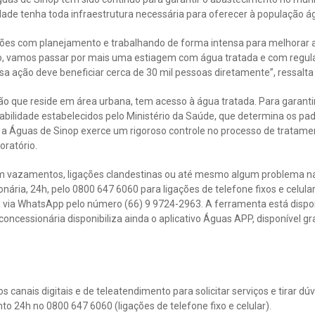
ade tenha toda infraestrutura necessária para oferecer à população ág
es com planejamento e trabalhando de forma intensa para melhorar a 
o, vamos passar por mais uma estiagem com água tratada e com regul
sa ação deve beneficiar cerca de 30 mil pessoas diretamente”, ressalta 
o que reside em área urbana, tem acesso à água tratada. Para garantir
abilidade estabelecidos pelo Ministério da Saúde, que determina os pa
a Águas de Sinop exerce um rigoroso controle no processo de tratamen
oratório.
m vazamentos, ligações clandestinas ou até mesmo algum problema na 
ária, 24h, pelo 0800 647 6060 para ligações de telefone fixos e celul
to via WhatsApp pelo número (66) 9 9724-2963. A ferramenta está dispo
 concessionária disponibiliza ainda o aplicativo Águas APP, disponível
 canais digitais e de teleatendimento para solicitar serviços e tirar dúv
to 24h no 0800 647 6060 (ligações de telefone fixo e celular).