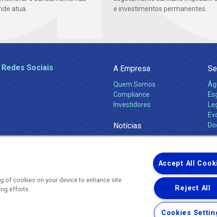
nde atua.
e investimentos permanentes.
 Redes Sociais
A Empresa
Se
Quem Somos
Ág
Compliance
Es
Investidores
Leg
Ev
Notícias
Do
Obras 2026
Ca
Comunicados
Accept All Cook
ing of cookies on your device to enhance site
Reject All
ing efforts.
Uma empresa
Copyright ® 2026 - Todos os Direitos Reservados.
Nossa natureza movimenta a vida
Cookies Settin