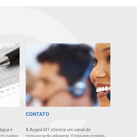
CONTATO
 água e
A Aegea MT oferece um canal de
em custos
comunicação eficiente. Entre em contato