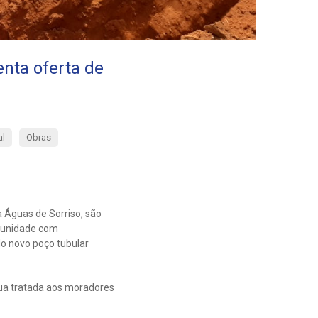
nta oferta de
al
Obras
a Águas de Sorriso, são
omunidade com
 do novo poço tubular
gua tratada aos moradores