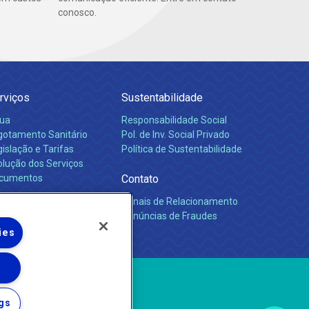
conosco.
rviços
Sustentabilidade
ua
Responsabilidade Social
gotamento Sanitário
Pol. de Inv. Social Privado
islação e Tarifas
Política de Sustentabilidade
olução dos Serviços
cumentos
Contato
Canais de Relacionamento
rreiras
Denúncias de Fraudes
ies
gs