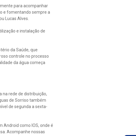
nuamente para acompanhar
ção e fomentando sempre a
ou Lucas Alves.
lização e instalação de
stério da Saúde, que
roso controle no processo
ualidade da água começa
na rede de distribuição,
 Águas de Sorriso também
ível de segunda a sexta-
em Android como IOS, onde é
mpresa. Acompanhe nossas