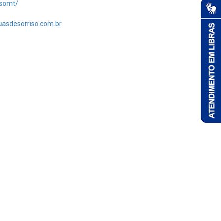
isomt/
asdesorriso.com.br