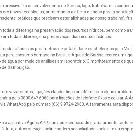
expressivo é o desenvolvimento de Sorriso, logo, trabalhamos conti
do em novas tecnologias, aumentando a oferta de água para a popula
ciente, práticas que precisam estar alinhadas ao nosso trabalho”, fris
toda a diferença na preservação dos recursos hídricos, bem como a uti
azem toda a diferença na preservação dos recursos hídricos.
 atender a todos os parâmetros de potabilidade estabelecidos pelo Mini
ua para consumo humano no Brasil, a Águas de Sorriso exerce um rigo
ão de água por meio de análises em laboratório. O monitoramento de q
 de distribuição.
arem vazamentos, ligações clandestinas ou até mesmo algum problema 
nária pelo 0800 647 6060 para ligações de telefone fixos e celular. A
o via WhatsApp pelo número (66) 9 9724-2963. A ferramenta está dispon
iza o aplicativo Águas APP, que pode ser baixado gratuitamente tanto 
da fatura, outros serviços online podem ser solicitados pelo site da e