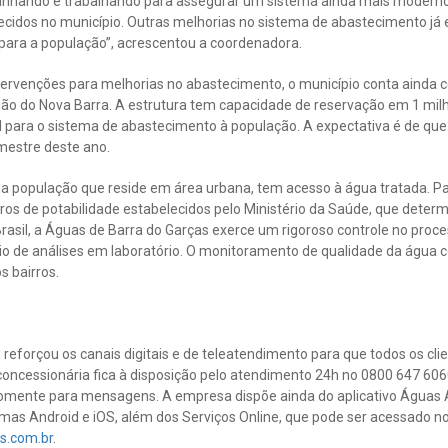
nhando e trabalhando para assegurar um sistema ainda mais moderno 
recidos no município. Outras melhorias no sistema de abastecimento j
para a população”, acrescentou a coordenadora.
ntervenções para melhorias no abastecimento, o município conta ainda
ião do Nova Barra. A estrutura tem capacidade de reservação em 1 milhã
 para o sistema de abastecimento à população. A expectativa é de que 
mestre deste ano.
a população que reside em área urbana, tem acesso à água tratada. Par
ros de potabilidade estabelecidos pelo Ministério da Saúde, que deter
sil, a Águas de Barra do Garças exerce um rigoroso controle no proc
eio de análises em laboratório. O monitoramento de qualidade da água
s bairros.
reforçou os canais digitais e de teleatendimento para que todos os cl
 concessionária fica à disposição pelo atendimento 24h no 0800 647 60
mente para mensagens. A empresa dispõe ainda do aplicativo Águas A
emas Android e iOS, além dos Serviços Online, que pode ser acessado n
s.com.br
.