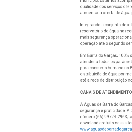
município. Estamos acompa
qualidade dos serviços ofe
aumentar a oferta de água 
Integrando o conjunto de i
reservatório de água na reg
mais segurança operacional
operação até o segundo se
Em Barra do Garças, 100% d
atender a todos os parâmet
para consumo humano no Bra
distribuição de água por m
até a rede de distribuição no
CANAIS DE ATENDIMENTO
A Águas de Barra do Garças 
segurança e praticidade. A
número (66) 99724-2963, so
download gratuito nos sist
www.aguasdebarradogarca