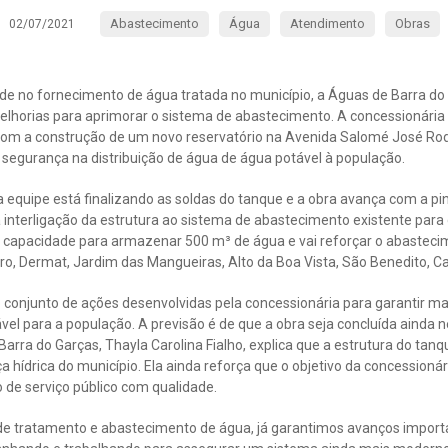
Abastecimento
Água
Atendimento
Obras
02/07/2021
de no fornecimento de água tratada no município, a Águas de Barra do
lhorias para aprimorar o sistema de abastecimento. A concessionária
om a construção de um novo reservatório na Avenida Salomé José Rodri
 segurança na distribuição de água de água potável à população.
a equipe está finalizando as soldas do tanque e a obra avança com a pin
interligação da estrutura ao sistema de abastecimento existente para 
á capacidade para armazenar 500 m³ de água e vai reforçar o abasteci
ro, Dermat, Jardim das Mangueiras, Alto da Boa Vista, São Benedito, C
 conjunto de ações desenvolvidas pela concessionária para garantir m
ável para a população. A previsão é de que a obra seja concluída ainda n
rra do Garças, Thayla Carolina Fialho, explica que a estrutura do tanq
a hídrica do município. Ela ainda reforça que o objetivo da concessionár
 de serviço público com qualidade.
e tratamento e abastecimento de água, já garantimos avanços impor