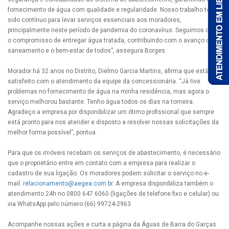
fornecimento de água com qualidade e regularidade. Nosso trabalho tem
sido contínuo para levar serviços essenciais aos moradores,
principalmente neste período de pandemia do coronavírus. Seguimos com
o compromisso de entregar água tratada, contribuindo com o avanço do
saneamento e o bem-estar de todos”, assegura Borges.
Morador há 32 anos no Distrito, Dielmo Garcia Martins, afirma que está
satisfeito com o atendimento da equipe da concessionária. “Já tive
problemas no fornecimento de água na minha residência, mas agora o
serviço melhorou bastante. Tenho água todos os dias na torneira.
Agradeço a empresa por disponibilizar um ótimo profissional que sempre
está pronto para nos atender e disposto a resolver nossas solicitações da
melhor forma possível”, pontua.
Para que os imóveis recebam os serviços de abastecimento, é necessário
que o proprietário entre em contato com a empresa para realizar o
cadastro de sua ligação. Os moradores podem solicitar o serviço no e-
mail:
relacionamento@aegea.com.br
. A empresa disponibiliza também o
atendimento 24h no 0800 647 6060 (ligações de telefone fixo e celular) ou
via WhatsApp pelo número (66) 99724-2963.
Acompanhe nossas ações e curta a página da Águas de Barra do Garças