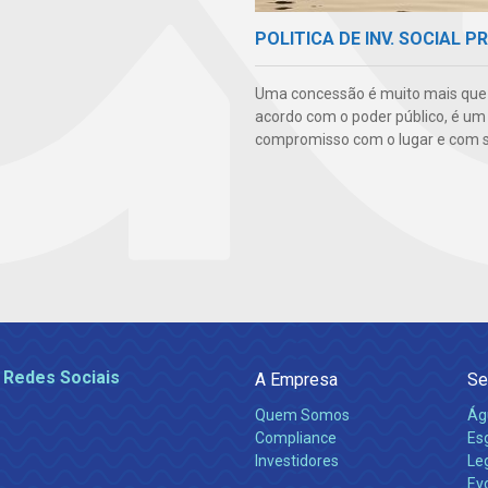
POLITICA DE INV. SOCIAL P
Uma concessão é muito mais qu
acordo com o poder público, é um
compromisso com o lugar e com s
 Redes Sociais
A Empresa
Se
Quem Somos
Ág
Compliance
Es
Investidores
Leg
Ev