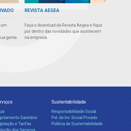
RIVADO
REVISTA AEGEA
e um
Faça o download da Revista Aegea e fique
por dentro das novidades que acontecem
ua gente.
na empresa.
rviços
Sustentabilidade
ua
Responsabilidade Social
gotamento Sanitário
Pol. de Inv. Social Privado
islação e Tarifas
Política de Sustentabilidade
olução dos Serviços