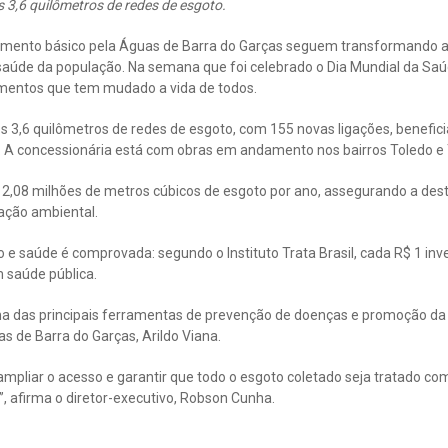
3,6 quilômetros de redes de esgoto.
mento básico pela Águas de Barra do Garças seguem transformando a r
saúde da população. Na semana que foi celebrado o Dia Mundial da Saú
mentos que tem mudado a vida de todos.
 3,6 quilômetros de redes de esgoto, com 155 novas ligações, benefic
 A concessionária está com obras em andamento nos bairros Toledo e
de 2,08 milhões de metros cúbicos de esgoto por ano, assegurando a de
vação ambiental.
e saúde é comprovada: segundo o Instituto Trata Brasil, cada R$ 1 inv
 saúde pública.
 das principais ferramentas de prevenção de doenças e promoção da q
as de Barra do Garças, Arildo Viana.
mpliar o acesso e garantir que todo o esgoto coletado seja tratado com
, afirma o diretor-executivo, Robson Cunha.