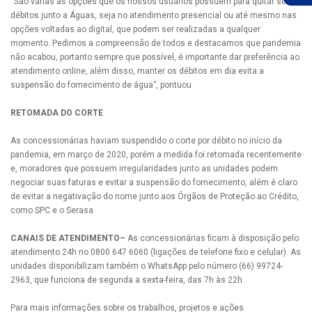
“São várias as opções que os nossos usuários possuem para quitar seus
débitos junto a Águas, seja no atendimento presencial ou até mesmo nas
opções voltadas ao digital, que podem ser realizadas a qualquer
momento. Pedimos a compreensão de todos e destacamos que pandemia
não acabou, portanto sempre que possível, é importante dar preferência ao
atendimento online, além disso, manter os débitos em dia evita a
suspensão do fornecimento de água”, pontuou
RETOMADA DO CORTE
As concessionárias haviam suspendido o corte por débito no início da
pandemia, em março de 2020, porém a medida foi retomada recentemente
e, moradores que possuem irregularidades junto as unidades podem
negociar suas faturas e evitar a suspensão do fornecimento, além é claro
de evitar a negativação do nome junto aos Órgãos de Proteção ao Crédito,
como SPC e o Serasa
CANAIS DE ATENDIMENTO
–
As concessionárias ficam à disposição pelo
atendimento 24h no 0800 647 6060 (ligações de telefone fixo e celular). As
unidades disponibilizam também o WhatsApp pelo número (66) 99724-
2963, que funciona de segunda a sexta-feira, das 7h às 22h.
Para mais informações sobre os trabalhos, projetos e ações