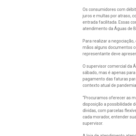
Os consumidores com débito
juros e multas por atraso,
entrada facilitada. Essas c
atendimento da Águas de Ba
Para realizar a negociação,
mãos alguns documentos com
representante deve aprese
O supervisor comercial da Á
sábado, mas é apenas para f
pagamento das faturas para
contexto atual de pandemia
“Procuramos oferecer as me
disposição a possibilidade 
dívidas, com parcelas flexí
cada morador, entender suas
supervisor.
A loja de atendimento aten