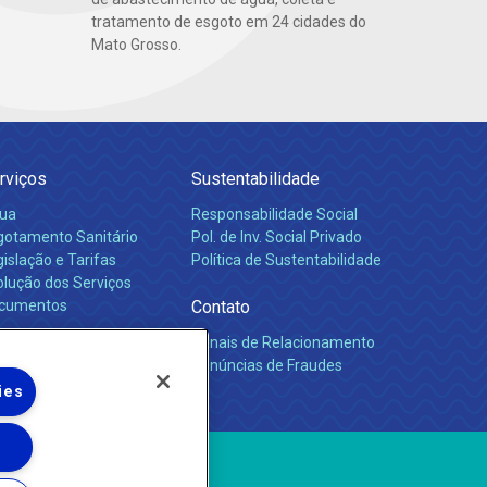
tratamento de esgoto em 24 cidades do
Mato Grosso.
rviços
Sustentabilidade
ua
Responsabilidade Social
gotamento Sanitário
Pol. de Inv. Social Privado
islação e Tarifas
Política de Sustentabilidade
olução dos Serviços
cumentos
Contato
Canais de Relacionamento
rreiras
Denúncias de Fraudes
ies