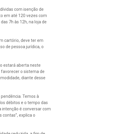
dívidas com isenção de
nto em até 120 vezes com
das 7h às 12h, na loja de
m cartório, deve ter em
o de pessoa jurídica, o
to estará aberta neste
e favorecer o sistema de
omodidade, diante desse
e pendência. Temos à
dos débitos e o tempo das
sa intenção é conversar com
 contas”, explica o
dade reduzida, a fim de