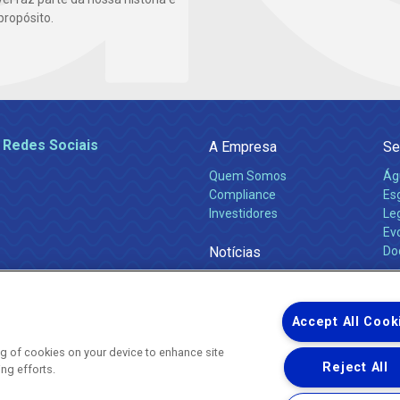
propósito.
 Redes Sociais
A Empresa
Se
Quem Somos
Ág
Compliance
Es
Investidores
Leg
Ev
Notícias
Do
Obras 2026
Ca
Comunicados
Accept All Cook
ing of cookies on your device to enhance site
Reject All
ing efforts.
Uma empresa
Copyright ® 2026 - Todos os Direitos Reservados.