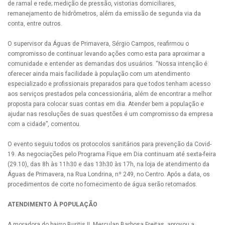
de ramal e rede; medição de pressão, vistorias domiciliares,
remanejamento de hidrômetros, além da emissão de segunda via da
conta, entre outros.
O supervisor da Águas de Primavera, Sérgio Campos, reafirmou o
compromisso de continuar levando ações como esta para aproximar a
comunidade e entender as demandas dos usuários. “Nossa intenção é
oferecer ainda mais facilidade à população com um atendimento
especializado e profissionais preparados para que todos tenham acesso
aos serviços prestados pela concessionária, além de encontrar a melhor
proposta para colocar suas contas em dia. Atender bem a população e
ajudar nas resoluções de suas questões é um compromisso da empresa
com a cidade”, comentou.
O evento seguiu todos os protocolos sanitários para prevenção da Covid-
19. As negociações pelo Programa Fique em Dia continuam até sexta-feira
(29.10), das 8h às 11h30 e das 13h30 às 17h, na loja de atendimento da
Águas de Primavera, na Rua Londrina, nº 249, no Centro. Após a data, os
procedimentos de corte no fornecimento de água serão retomados.
ATENDIMENTO À POPULAÇÃO
A moradora do bairro Buritis II, Merçulan Barbosa Freitas, aprovou a