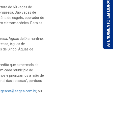
rtura de 60 vagas de
 empresa. São vagas de
tória de esgoto, operador de
em eletromecânica. Para as
resa, Águas de Diamantino,
resso, Águas de
as de Sinop, Águas de
redita que o mercado de
em cada município de
amos e priorizamos a mão de
onal das pessoas”, pontuou
aegeamt@aegea.com.br
, ou