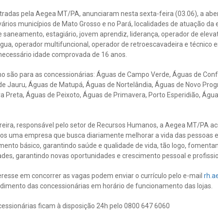
tradas pela Aegea MT/PA, anunciaram nesta sexta-feira (03.06), a abe
rios municípios de Mato Grosso e no Pará, localidades de atuação da
 saneamento, estagiário, jovem aprendiz, liderança, operador de eleva
gua, operador multifuncional, operador de retroescavadeira e técnico 
necessário idade comprovada de 16 anos.
ho são para as concessionárias: Águas de Campo Verde, Águas de Conf
e Jauru, Águas de Matupá, Águas de Nortelândia, Águas de Novo Prog
a Preta, Águas de Peixoto, Águas de Primavera, Porto Esperidião, Águ
eira, responsável pelo setor de Recursos Humanos, a Aegea MT/PA ac
mos uma empresa que busca diariamente melhorar a vida das pessoas 
ento básico, garantindo saúde e qualidade de vida, tão logo, foment
ades, garantindo novas oportunidades e crescimento pessoal e profissi
resse em concorrer as vagas podem enviar o currículo pelo e-mail
rh.
ndimento das concessionárias em horário de funcionamento das lojas.
cessionárias ficam à disposição 24h pelo 0800 647 6060