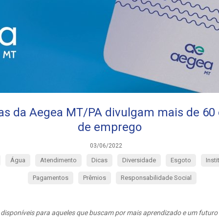
as da Aegea MT/PA divulgam mais de 60
de emprego
03/06/2022
Água
Atendimento
Dicas
Diversidade
Esgoto
Insti
Pagamentos
Prêmios
Responsabilidade Social
disponíveis para aqueles que buscam por mais aprendizado e um futuro