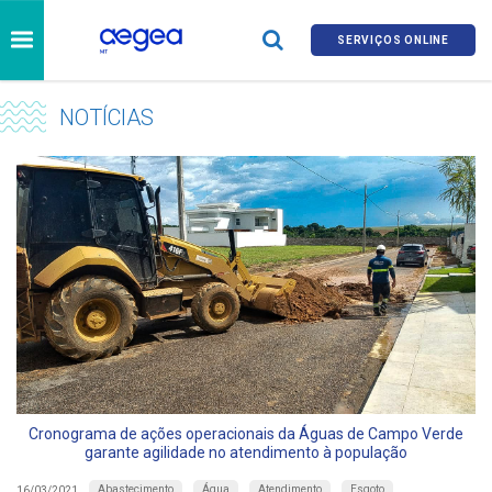
SERVIÇOS ONLINE
NOTÍCIAS
Cronograma de ações operacionais da Águas de Campo Verde
garante agilidade no atendimento à população
Abastecimento
Água
Atendimento
Esgoto
16/03/2021