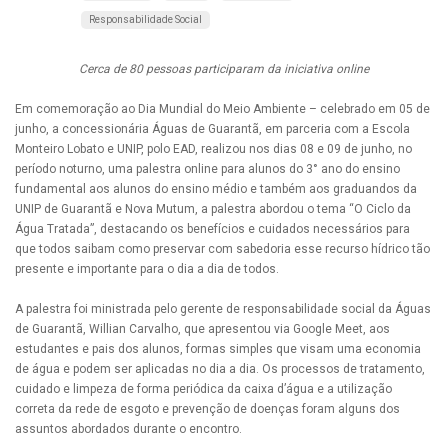
Responsabilidade Social
Cerca de 80 pessoas participaram da iniciativa online
Em comemoração ao Dia Mundial do Meio Ambiente – celebrado em 05 de
junho, a concessionária Águas de Guarantã, em parceria com a Escola
Monteiro Lobato e UNIP, polo EAD, realizou nos dias 08 e 09 de junho, no
período noturno, uma palestra online para alunos do 3° ano do ensino
fundamental aos alunos do ensino médio e também aos graduandos da
UNIP de Guarantã e Nova Mutum, a palestra abordou o tema “O Ciclo da
Água Tratada”, destacando os benefícios e cuidados necessários para
que todos saibam como preservar com sabedoria esse recurso hídrico tão
presente e importante para o dia a dia de todos.
A palestra foi ministrada pelo gerente de responsabilidade social da Águas
de Guarantã, Willian Carvalho, que apresentou via Google Meet, aos
estudantes e pais dos alunos, formas simples que visam uma economia
de água e podem ser aplicadas no dia a dia. Os processos de tratamento,
cuidado e limpeza de forma periódica da caixa d’água e a utilização
correta da rede de esgoto e prevenção de doenças foram alguns dos
assuntos abordados durante o encontro.