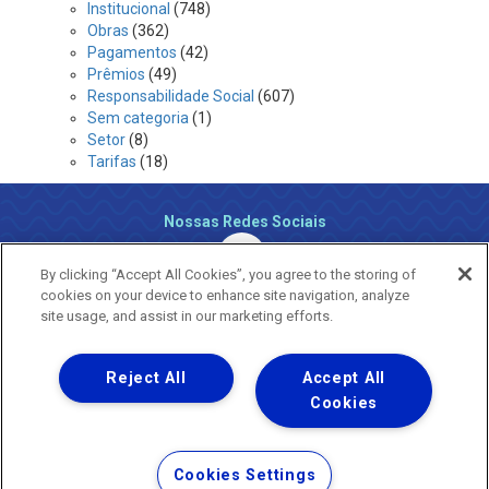
Institucional
(748)
Obras
(362)
Pagamentos
(42)
Prêmios
(49)
Responsabilidade Social
(607)
Sem categoria
(1)
Setor
(8)
Tarifas
(18)
Nossas Redes Sociais
By clicking “Accept All Cookies”, you agree to the storing of
cookies on your device to enhance site navigation, analyze
site usage, and assist in our marketing efforts.
Reject All
Accept All
Uma empresa
Copyright ® 2026 - Todos os Direitos Reservados.
Cookies
Nossa natureza movimenta a vida
Termos Gerais de Uso de Sites e Aplicativos
Cookies Settings
Política de Privacidade e Proteção de Dados