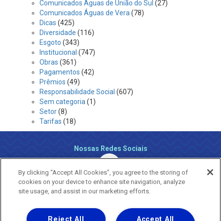
Comunicados Águas de União do Sul
(27)
Comunicados Águas de Vera
(78)
Dicas
(425)
Diversidade
(116)
Esgoto
(343)
Institucional
(747)
Obras
(361)
Pagamentos
(42)
Prêmios
(49)
Responsabilidade Social
(607)
Sem categoria
(1)
Setor
(8)
Tarifas
(18)
Nossas Redes Sociais
By clicking “Accept All Cookies”, you agree to the storing of
cookies on your device to enhance site navigation, analyze
site usage, and assist in our marketing efforts.
Reject All
Accept All