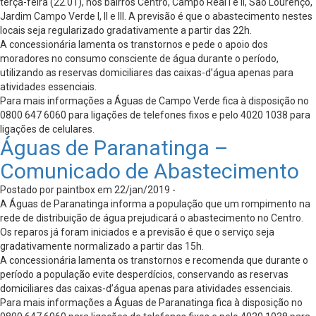
terça-feira (22.01), nos bairros Centro, Campo Real I e II, São Lourenço,
Jardim Campo Verde I, II e III. A previsão é que o abastecimento nestes
locais seja regularizado gradativamente a partir das 22h.
A concessionária lamenta os transtornos e pede o apoio dos
moradores no consumo consciente de água durante o período,
utilizando as reservas domiciliares das caixas-d’água apenas para
atividades essenciais.
Para mais informações a Águas de Campo Verde fica à disposição no
0800 647 6060 para ligações de telefones fixos e pelo 4020 1038 para
ligações de celulares.
Águas de Paranatinga –
Comunicado de Abastecimento
Postado por paintbox em 22/jan/2019 -
A Águas de Paranatinga informa a população que um rompimento na
rede de distribuição de água prejudicará o abastecimento no Centro.
Os reparos já foram iniciados e a previsão é que o serviço seja
gradativamente normalizado a partir das 15h.
A concessionária lamenta os transtornos e recomenda que durante o
período a população evite desperdícios, conservando as reservas
domiciliares das caixas-d’água apenas para atividades essenciais.
Para mais informações a Águas de Paranatinga fica à disposição no