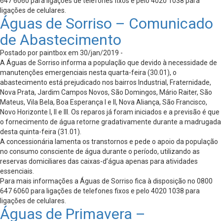
647 6060 para ligações de telefones fixos e pelo 4020 1038 para
ligações de celulares.
Águas de Sorriso – Comunicado
de Abastecimento
Postado por paintbox em 30/jan/2019 -
A Águas de Sorriso informa a população que devido à necessidade de
manutenções emergenciais nesta quarta-feira (30.01), o
abastecimento está prejudicado nos bairros Industrial, Fraternidade,
Nova Prata, Jardim Campos Novos, São Domingos, Mário Raiter, São
Mateus, Vila Bela, Boa Esperança I e II, Nova Aliança, São Francisco,
Novo Horizonte I, II e III. Os reparos já foram iniciados e a previsão é que
o fornecimento de água retorne gradativamente durante a madrugada
desta quinta-feira (31.01).
A concessionária lamenta os transtornos e pede o apoio da população
no consumo consciente de água durante o período, utilizando as
reservas domiciliares das caixas-d’água apenas para atividades
essenciais.
Para mais informações a Águas de Sorriso fica à disposição no 0800
647 6060 para ligações de telefones fixos e pelo 4020 1038 para
ligações de celulares.
Águas de Primavera –