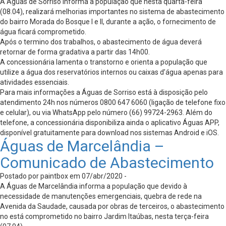
A Águas de Sorriso informa a população que nesta quarta-feira
(08.04), realizará melhorias importantes no sistema de abastecimento
do bairro Morada do Bosque I e II, durante a ação, o fornecimento de
água ficará comprometido.
Após o termino dos trabalhos, o abastecimento de água deverá
retornar de forma gradativa a partir das 14h00.
A concessionária lamenta o transtorno e orienta a população que
utilize a água dos reservatórios internos ou caixas d’água apenas para
atividades essenciais.
Para mais informações a Águas de Sorriso está à disposição pelo
atendimento 24h nos números 0800 647 6060 (ligação de telefone fixo
e celular), ou via WhatsApp pelo número (66) 99724-2963. Além do
telefone, a concessionária disponibiliza ainda o aplicativo Águas APP,
disponível gratuitamente para download nos sistemas Android e iOS.
Águas de Marcelândia –
Comunicado de Abastecimento
Postado por paintbox em 07/abr/2020 -
A Águas de Marcelândia informa a população que devido à
necessidade de manutenções emergenciais, quebra de rede na
Avenida da Saudade, causada por obras de terceiros, o abastecimento
no está comprometido no bairro Jardim Itaúbas, nesta terça-feira