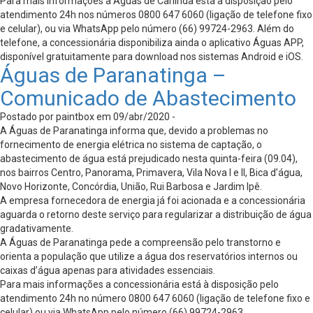
Para mais informações a Águas de Carlinda está à disposição pelo
atendimento 24h nos números 0800 647 6060 (ligação de telefone fixo
e celular), ou via WhatsApp pelo número (66) 99724-2963. Além do
telefone, a concessionária disponibiliza ainda o aplicativo Águas APP,
disponível gratuitamente para download nos sistemas Android e iOS.
Águas de Paranatinga –
Comunicado de Abastecimento
Postado por paintbox em 09/abr/2020 -
A Águas de Paranatinga informa que, devido a problemas no
fornecimento de energia elétrica no sistema de captação, o
abastecimento de água está prejudicado nesta quinta-feira (09.04),
nos bairros Centro, Panorama, Primavera, Vila Nova I e II, Bica d’água,
Novo Horizonte, Concórdia, União, Rui Barbosa e Jardim Ipê.
A empresa fornecedora de energia já foi acionada e a concessionária
aguarda o retorno deste serviço para regularizar a distribuição de água
gradativamente.
A Águas de Paranatinga pede a compreensão pelo transtorno e
orienta a população que utilize a água dos reservatórios internos ou
caixas d’água apenas para atividades essenciais.
Para mais informações a concessionária está à disposição pelo
atendimento 24h no número 0800 647 6060 (ligação de telefone fixo e
celular) ou via WhatsApp pelo número (66) 99724-2963.