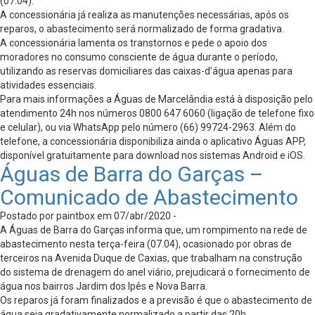
(07.04).
A concessionária já realiza as manutenções necessárias, após os
reparos, o abastecimento será normalizado de forma gradativa.
A concessionária lamenta os transtornos e pede o apoio dos
moradores no consumo consciente de água durante o período,
utilizando as reservas domiciliares das caixas-d’água apenas para
atividades essenciais.
Para mais informações a Águas de Marcelândia está à disposição pelo
atendimento 24h nos números 0800 647 6060 (ligação de telefone fixo
e celular), ou via WhatsApp pelo número (66) 99724-2963. Além do
telefone, a concessionária disponibiliza ainda o aplicativo Águas APP,
disponível gratuitamente para download nos sistemas Android e iOS.
Águas de Barra do Garças –
Comunicado de Abastecimento
Postado por paintbox em 07/abr/2020 -
A Águas de Barra do Garças informa que, um rompimento na rede de
abastecimento nesta terça-feira (07.04), ocasionado por obras de
terceiros na Avenida Duque de Caxias, que trabalham na construção
do sistema de drenagem do anel viário, prejudicará o fornecimento de
água nos bairros Jardim dos Ipês e Nova Barra.
Os reparos já foram finalizados e a previsão é que o abastecimento de
água seja gradativamente normalizado a partir das 20h.