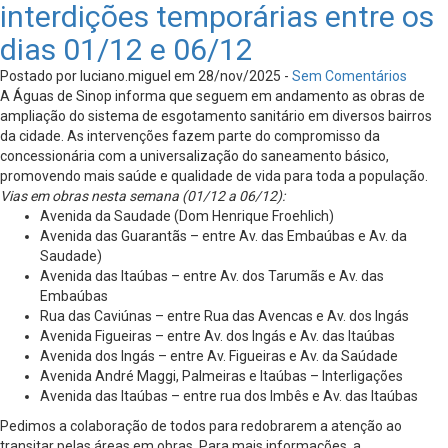
interdições temporárias entre os
dias 01/12 e 06/12
Postado por luciano.miguel em 28/nov/2025 -
Sem Comentários
A Águas de Sinop informa que seguem em andamento as obras de
ampliação do sistema de esgotamento sanitário em diversos bairros
da cidade. As intervenções fazem parte do compromisso da
concessionária com a universalização do saneamento básico,
promovendo mais saúde e qualidade de vida para toda a população.
Vias em obras nesta semana (01/12 a 06/12):
Avenida da Saudade (Dom Henrique Froehlich)
Avenida das Guarantãs – entre Av. das Embaúbas e Av. da
Saudade)
Avenida das Itaúbas – entre Av. dos Tarumãs e Av. das
Embaúbas
Rua das Caviúnas – entre Rua das Avencas e Av. dos Ingás
Avenida Figueiras – entre Av. dos Ingás e Av. das Itaúbas
Avenida dos Ingás – entre Av. Figueiras e Av. da Saúdade
Avenida André Maggi, Palmeiras e Itaúbas – Interligações
Avenida das Itaúbas – entre rua dos Imbês e Av. das Itaúbas
Pedimos a colaboração de todos para redobrarem a atenção ao
transitar pelas áreas em obras. Para mais informações, a