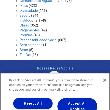
Comunicados Águas de Vera
(78)
Dicas
(423)
Diversidade
(116)
Esgoto
(344)
Institucional
(748)
Obras
(362)
Pagamentos
(42)
Prêmios
(49)
Responsabilidade Social
(607)
Sem categoria
(1)
Setor
(8)
Tarifas
(18)
Nossas Redes Sociais
By clicking “Accept All Cookies”, you agree to the storing of
cookies on your device to enhance site navigation, analyze
site usage, and assist in our marketing efforts.
Reject All
Accept All
Uma empresa
Copyright ® 2026 - Todos os Direitos Reservados.
Cookies