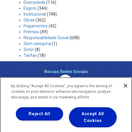
Diversidade
(116)
Esgoto
(344)
Institucional
(748)
Obras
(362)
Pagamentos
(42)
Prêmios
(49)
Responsabilidade Social
(608)
Sem categoria
(1)
Setor
(8)
Tarifas
(18)
Nossas Redes Sociais
By clicking “Accept All Cookies”, you agree to the storing of
cookies on your device to enhance site navigation, analyze
site usage, and assist in our marketing efforts.
Reject All
Accept All
Uma empresa
Copyright ® 2026 - Todos os Direitos Reservados.
Cookies
Nossa natureza movimenta a vida