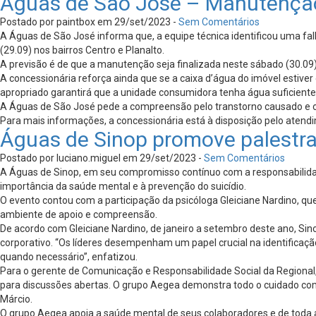
Águas de São José – Manutençã
Postado por paintbox em 29/set/2023 -
Sem Comentários
A Águas de São José informa que, a equipe técnica identificou uma falh
(29.09) nos bairros Centro e Planalto.
A previsão é de que a manutenção seja finalizada neste sábado (30.09
A concessionária reforça ainda que se a caixa d’água do imóvel esti
apropriado garantirá que a unidade consumidora tenha água suficient
A Águas de São José pede a compreensão pelo transtorno causado e or
Para mais informações, a concessionária está à disposição pelo atendi
Águas de Sinop promove palestra
Postado por luciano.miguel em 29/set/2023 -
Sem Comentários
A Águas de Sinop, em seu compromisso contínuo com a responsabilidad
importância da saúde mental e à prevenção do suicídio.
O evento contou com a participação da psicóloga Gleiciane Nardino, qu
ambiente de apoio e compreensão.
De acordo com Gleiciane Nardino, de janeiro a setembro deste ano, S
corporativo. “Os líderes desempenham um papel crucial na identificaçã
quando necessário”, enfatizou.
Para o gerente de Comunicação e Responsabilidade Social da Regional,
para discussões abertas. O grupo Aegea demonstra todo o cuidado com
Márcio.
O grupo Aegea apoia a saúde mental de seus colaboradores e de toda