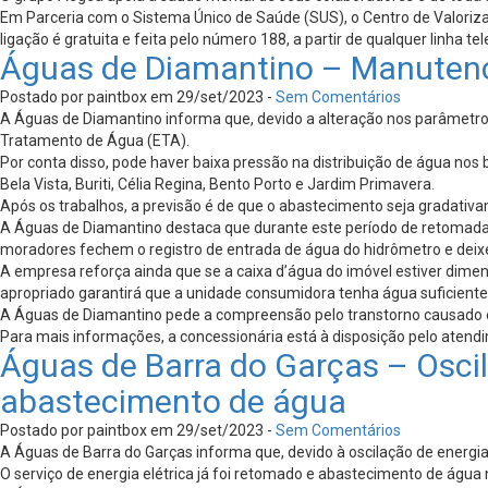
Em Parceria com o Sistema Único de Saúde (SUS), o Centro de Valorizaç
ligação é gratuita e feita pelo número 188, a partir de qualquer linha tele
Águas de Diamantino – Manuten
Postado por paintbox em 29/set/2023 -
Sem Comentários
A Águas de Diamantino informa que, devido a alteração nos parâmetro
Tratamento de Água (ETA).
Por conta disso, pode haver baixa pressão na distribuição de água nos
Bela Vista, Buriti, Célia Regina, Bento Porto e Jardim Primavera.
Após os trabalhos, a previsão é de que o abastecimento seja gradativ
A Águas de Diamantino destaca que durante este período de retomada d
moradores fechem o registro de entrada de água do hidrômetro e deixem
A empresa reforça ainda que se a caixa d’água do imóvel estiver di
apropriado garantirá que a unidade consumidora tenha água suficient
A Águas de Diamantino pede a compreensão pelo transtorno causado e 
Para mais informações, a concessionária está à disposição pelo atend
Águas de Barra do Garças – Osci
abastecimento de água
Postado por paintbox em 29/set/2023 -
Sem Comentários
A Águas de Barra do Garças informa que, devido à oscilação de energia e
O serviço de energia elétrica já foi retomado e abastecimento de água