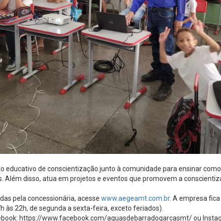
 educativo de conscientização junto à comunidade para ensinar como va
. Além disso, atua em projetos e eventos que promovem a conscientiz
idas pela concessionária, acesse
www.aegeamt.com.br
. A empresa fic
 às 22h, de segunda a sexta-feira, exceto feriados).
ebook: https://www.facebook.com/aguasdebarradogarcasmt/ ou Inst