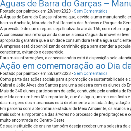
Águas de Barra do Garças – Man
Postado por paintbox em 28/set/2023 -
Sem Comentários
A Águas de Barra do Garças informa que, devido a uma manutenção eme
bairros Anchieta, Morada do Sol, Recanto das Acácias e Parque da Serr
A previsão é de que o reparo seja finalizado até às 16h, com retorno g
A concessionária reforça ainda que se a caixa d’água do imóvel esti
apropriado garantirá que a unidade consumidora tenha água suficient
A empresa está disponibilizando caminhão-pipa para atender a popul
consciente, evitando o desperdício.
Para mais informações, a concessionária está à disposição pelo atend
Ação em comemoração ao Dia da 
Postado por paintbox em 28/set/2023 -
Sem Comentários
Como parte das ações sociais para a promoção de sustentabilidade e co
Cabral e João Alves dos Santos para uma palestra com os alunos do 
Mais de 340 alunos participaram da ação, conduzida pelo analista de R
que lida com um bem tão importante, que é a água, um recurso finito e
das margens dos mananciais está diretamente atrelada à degradação am
Em parceria com a Secretaria Estadual de Meio Ambiente, os alunos e p
mais sobre a importância das árvores no processo de precipitações e c
muito encontrada no Centro-Oeste.
Se sua instituição de ensino também deseja receber uma palestra da e