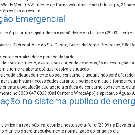
ão da Vida (CVV) atende de forma voluntária e sob total sigilo, 24 hor
fônica fixa ou celular.
ção Emergencial
s da água bruta registrada na manhã desta sexta-feira (29.09), será 
 bairros Pedregal, Vale do Sol, Centro, Bairro da Ponte, Progresso, Sã
amente normalizado no período da tarde.
o abastecimento, existe a possibilidade de alteração na coloração da 
 a torneira aberta até que resolva a situação.
mensionada adequadamente ao seu consumo, o usuário não será afetado
e para suprir suas necessidades durante o período em que o fornecime
orienta a população que adote a prática de consumo consciente, evita
imento no 0800 647 6060 (Call Center e WhatsApp) e aplicativo Águas A
lação no sistema público de ener
létrica na rede pública, ocorrida nesta sexta-feira (29.09), a Elevatóri
 no município será gradativamente normalizado ao longo do dia.