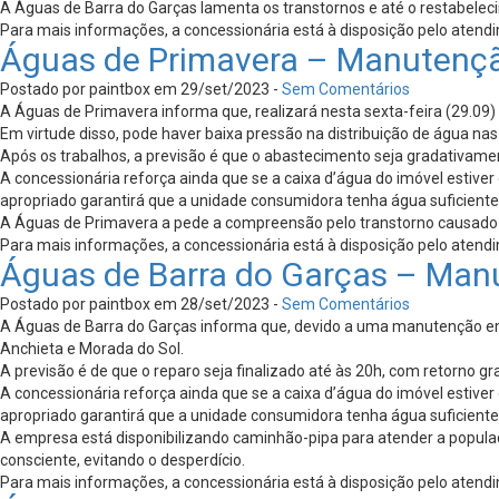
A Águas de Barra do Garças lamenta os transtornos e até o restabelec
Para mais informações, a concessionária está à disposição pelo atend
Águas de Primavera – Manutençã
Postado por paintbox em 29/set/2023 -
Sem Comentários
A Águas de Primavera informa que, realizará nesta sexta-feira (29.09
Em virtude disso, pode haver baixa pressão na distribuição de água nas
Após os trabalhos, a previsão é que o abastecimento seja gradativame
A concessionária reforça ainda que se a caixa d’água do imóvel esti
apropriado garantirá que a unidade consumidora tenha água suficient
A Águas de Primavera a pede a compreensão pelo transtorno causado e
Para mais informações, a concessionária está à disposição pelo atend
Águas de Barra do Garças – Man
Postado por paintbox em 28/set/2023 -
Sem Comentários
A Águas de Barra do Garças informa que, devido a uma manutenção emer
Anchieta e Morada do Sol.
A previsão é de que o reparo seja finalizado até às 20h, com retorno g
A concessionária reforça ainda que se a caixa d’água do imóvel esti
apropriado garantirá que a unidade consumidora tenha água suficient
A empresa está disponibilizando caminhão-pipa para atender a popul
consciente, evitando o desperdício.
Para mais informações, a concessionária está à disposição pelo atend