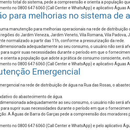
imento total do sistema, pede a compreensão e orienta a população que
imento no 0800 647 6060 (Call Center e WhatsApp) e aplicativo Águas A
o para melhorias no sistema de 
) uma manutenção para melhorias operacionais na rede de distribuição 
 regiões do Jardim Veneza, Jardim Veneto, Vila Romana, Vila Padova, Ja
nte normalizado a partir das 11h, conforme a pressurização da rede.
ver dimensionada adequadamente ao seu consumo, o usuário não será a
e para suprir suas necessidades durante o período em que o fornecime
 orienta a população que adote a prática de consumo consciente, evit
imento no 0800 647 6060 (Call Center e WhatsApp) e aplicativo Águas A
utenção Emergencial
gencial na rede de distribuição de água na Rua das Rosas, o abastecim
radativo do abastecimento de água.
ver dimensionada adequadamente ao seu consumo, o usuário não será a
e para suprir suas necessidades durante o período em que o fornecime
ação. A Águas de Barra do Garças pede a compreensão dos moradores p
imento no 0800 647 6060 (Call Center e WhatsApp) e pelo aplicativo Ág