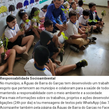
Responsabilidade Socioambiental
No município, a Águas de Barra do Garças tem desenvolvido um trabalho
esgoto que pertencem ao município e colaboram para a saúde de todos
mantendo a responsabilidade com o meio ambiente e a sociedade.
Para mais informações sobre os trabalhos, projetos e ações desenvolv
ligações (24h por dia) e/ou mensagens de textos pelo WhatsApp (das 7h
Acompanhe também pela página da Águas de Barra do Garças no Fac