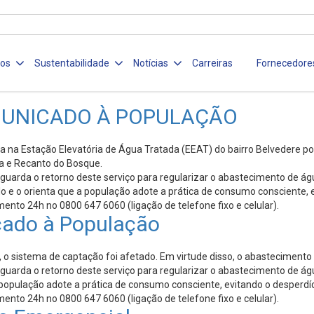
ços
Sustentabilidade
Notícias
Carreiras
Fornecedore
MUNICADO À POPULAÇÃO
a na Estação Elevatória de Água Tratada (EEAT) do bairro Belvedere pod
ara e Recanto do Bosque.
aguarda o retorno deste serviço para regularizar o abastecimento de á
 o orienta que a população adote a prática de consumo consciente, e
ento 24h no 0800 647 6060 (ligação de telefone fixo e celular).
cado à População
, o sistema de captação foi afetado. Em virtude disso, o abastecimento
aguarda o retorno deste serviço para regularizar o abastecimento de á
população adote a prática de consumo consciente, evitando o desperdíc
ento 24h no 0800 647 6060 (ligação de telefone fixo e celular).