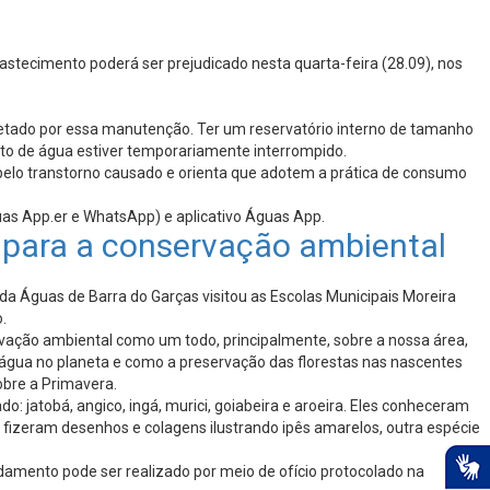
tecimento poderá ser prejudicado nesta quarta-feira (28.09), nos
fetado por essa manutenção. Ter um reservatório interno de tamanho
nto de água estiver temporariamente interrompido.
elo transtorno causado e orienta que adotem a prática de consumo
uas App.er e WhatsApp) e aplicativo Águas App.
 para a conservação ambiental
da Águas de Barra do Garças visitou as Escolas Municipais Moreira
.
ervação ambiental como um todo, principalmente, sobre a nossa área,
de água no planeta e como a preservação das florestas nas nascentes
obre a Primavera.
: jatobá, angico, ingá, murici, goiabeira e aroeira. Eles conheceram
s fizeram desenhos e colagens ilustrando ipês amarelos, outra espécie
damento pode ser realizado por meio de ofício protocolado na