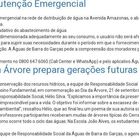
utenção Emergencial
rgencial na rede de distribuição de água na Avenida Amazonas, o abas
a.
radativo do abastecimento de água.
ver dimensionada adequadamente ao seu consumo, o usuário não será a
e para suprir suas necessidades durante o período em que o fornecime
ação. A Águas de Barra do Garças pede a compreensão dos moradores p
imento no 0800 647 6060 (Call Center e WhatsApp) e pelo aplicativo Ág
Árvore prepara gerações futuras
nservação dos recursos hídricos, a equipe de Responsabilidade Social 
Ensino Fundamental, em comemoração ao Dia da Árvore, 21 de setembro
esponsabilidade Social, Hélio Silva. “Explicamos a importância da pres
 imprescindível para a vida. O objetivo foi informar sobre a escassez 
biental”, ressaltou Hélio, que ao final leu um poema de sua autoria s
rofessores participantes receberam mudas de árvores típicas do Cerrado
omo ocorre todo o ciclo das águas. Na Escola João Alves, os estudante
quipe de Responsabilidade Social da Águas de Barra do Garças, o agen