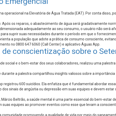
o Emergencial
a operacional na Elevatória de Água Tratada (EAT). Por conta disso, po
). Após os reparos, o abastecimento de água será gradativamente norm
ver dimensionada adequadamente ao seu consumo, o usuário não será a
e para suprir suas necessidades durante o período em que o fornecime
ienta a população que adote a prática de consumo consciente, evitand
mento no 0800 647 6060 (Call Center) e aplicativo Águas App.
 de conscientização sobre o Set
e social e o bem-estar dos seus colaboradores, realizou uma palestr
e durante a palestra compartilhou insights valiosos sobre a importânci
inop registrou 600 suicídios. Ela enfatiza que é fundamental abordar
o dos sinais de angústia ou depressão em suas equipes e devem estar di
 Márcio Beltrão, a saúde mental é uma parte essencial do bem-estar de
 suas equipes ao promover eventos como esse que levam a conscientiz
 a comunidade promovendo a qualidade de vida por meio do saneament