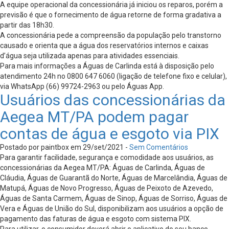
A equipe operacional da concessionária já iniciou os reparos, porém a
previsão é que o fornecimento de água retorne de forma gradativa a
partir das 18h30.
A concessionária pede a compreensão da população pelo transtorno
causado e orienta que a água dos reservatórios internos e caixas
d’água seja utilizada apenas para atividades essenciais.
Para mais informações a Águas de Carlinda está à disposição pelo
atendimento 24h no 0800 647 6060 (ligação de telefone fixo e celular),
via WhatsApp (66) 99724-2963 ou pelo Águas App.
Usuários das concessionárias da
Aegea MT/PA podem pagar
contas de água e esgoto via PIX
Postado por paintbox em 29/set/2021 -
Sem Comentários
Para garantir facilidade, segurança e comodidade aos usuários, as
concessionárias da Aegea MT/PA: Águas de Carlinda, Águas de
Cláudia, Águas de Guarantã do Norte, Águas de Marcelândia, Águas de
Matupá, Águas de Novo Progresso, Águas de Peixoto de Azevedo,
Águas de Santa Carmem, Águas de Sinop, Águas de Sorriso, Águas de
Vera e Águas de União do Sul, disponibilizam aos usuários a opção de
pagamento das faturas de água e esgoto com sistema PIX.
Para utilizar, o consumidor deverá abrir o aplicativo do seu banco