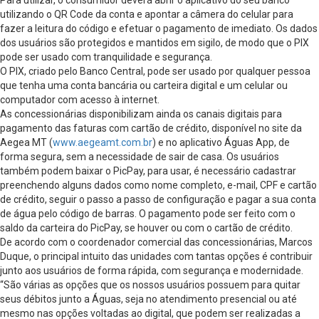
utilizando o QR Code da conta e apontar a câmera do celular para
fazer a leitura do código e efetuar o pagamento de imediato. Os dados
dos usuários são protegidos e mantidos em sigilo, de modo que o PIX
pode ser usado com tranquilidade e segurança.
O PIX, criado pelo Banco Central, pode ser usado por qualquer pessoa
que tenha uma conta bancária ou carteira digital e um celular ou
computador com acesso à internet.
As concessionárias disponibilizam ainda os canais digitais para
pagamento das faturas com cartão de crédito, disponível no site da
Aegea MT (
www.aegeamt.com.br
) e no aplicativo Águas App, de
forma segura, sem a necessidade de sair de casa. Os usuários
também podem baixar o PicPay, para usar, é necessário cadastrar
preenchendo alguns dados como nome completo, e-mail, CPF e cartão
de crédito, seguir o passo a passo de configuração e pagar a sua conta
de água pelo código de barras. O pagamento pode ser feito com o
saldo da carteira do PicPay, se houver ou com o cartão de crédito.
De acordo com o coordenador comercial das concessionárias, Marcos
Duque, o principal intuito das unidades com tantas opções é contribuir
junto aos usuários de forma rápida, com segurança e modernidade.
“São várias as opções que os nossos usuários possuem para quitar
seus débitos junto a Águas, seja no atendimento presencial ou até
mesmo nas opções voltadas ao digital, que podem ser realizadas a