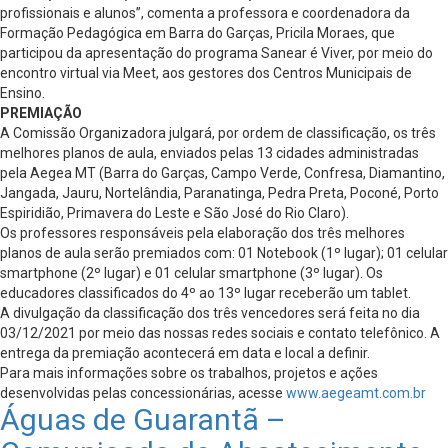
profissionais e alunos”, comenta a professora e coordenadora da
Formação Pedagógica em Barra do Garças, Pricila Moraes, que
participou da apresentação do programa Sanear é Viver, por meio do
encontro virtual via Meet, aos gestores dos Centros Municipais de
Ensino.
PREMIAÇÃO
A Comissão Organizadora julgará, por ordem de classificação, os três
melhores planos de aula, enviados pelas 13 cidades administradas
pela Aegea MT (Barra do Garças, Campo Verde, Confresa, Diamantino,
Jangada, Jauru, Nortelândia, Paranatinga, Pedra Preta, Poconé, Porto
Espiridião, Primavera do Leste e São José do Rio Claro).
Os professores responsáveis pela elaboração dos três melhores
planos de aula serão premiados com: 01 Notebook (1º lugar); 01 celular
smartphone (2º lugar) e 01 celular smartphone (3º lugar). Os
educadores classificados do 4º ao 13º lugar receberão um tablet.
A divulgação da classificação dos três vencedores será feita no dia
03/12/2021 por meio das nossas redes sociais e contato telefônico. A
entrega da premiação acontecerá em data e local a definir.
Para mais informações sobre os trabalhos, projetos e ações
desenvolvidas pelas concessionárias, acesse
www.aegeamt.com.br
Águas de Guarantã –