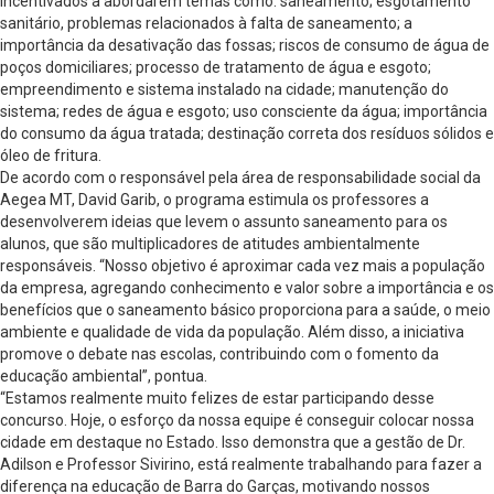
incentivados a abordarem temas como: saneamento; esgotamento
sanitário, problemas relacionados à falta de saneamento; a
importância da desativação das fossas; riscos de consumo de água de
poços domiciliares; processo de tratamento de água e esgoto;
empreendimento e sistema instalado na cidade; manutenção do
sistema; redes de água e esgoto; uso consciente da água; importância
do consumo da água tratada; destinação correta dos resíduos sólidos e
óleo de fritura.
De acordo com o responsável pela área de responsabilidade social da
Aegea MT, David Garib, o programa estimula os professores a
desenvolverem ideias que levem o assunto saneamento para os
alunos, que são multiplicadores de atitudes ambientalmente
responsáveis. “Nosso objetivo é aproximar cada vez mais a população
da empresa, agregando conhecimento e valor sobre a importância e os
benefícios que o saneamento básico proporciona para a saúde, o meio
ambiente e qualidade de vida da população. Além disso, a iniciativa
promove o debate nas escolas, contribuindo com o fomento da
educação ambiental”, pontua.
“Estamos realmente muito felizes de estar participando desse
concurso. Hoje, o esforço da nossa equipe é conseguir colocar nossa
cidade em destaque no Estado. Isso demonstra que a gestão de Dr.
Adilson e Professor Sivirino, está realmente trabalhando para fazer a
diferença na educação de Barra do Garças, motivando nossos