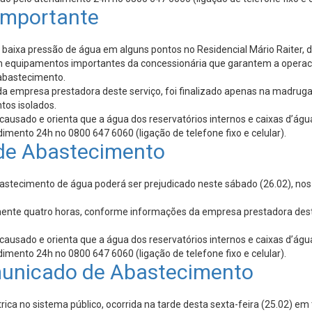
Importante
baixa pressão de água em alguns pontos no Residencial Mário Raiter, d
aram equipamentos importantes da concessionária que garantem a oper
 abastecimento.
da empresa prestadora deste serviço, foi finalizado apenas na madru
tos isolados.
sado e orienta que a água dos reservatórios internos e caixas d’água 
imento 24h no 0800 647 6060 (ligação de telefone fixo e celular).
de Abastecimento
bastecimento de água poderá ser prejudicado neste sábado (26.02), nos ba
ente quatro horas, conforme informações da empresa prestadora deste
sado e orienta que a água dos reservatórios internos e caixas d’água 
imento 24h no 0800 647 6060 (ligação de telefone fixo e celular).
municado de Abastecimento
trica no sistema público, ocorrida na tarde desta sexta-feira (25.02) e