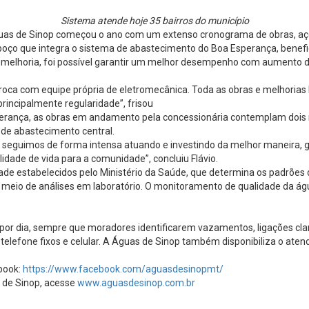
Sistema atende hoje 35 bairros do município
Águas de Sinop começou o ano com um extenso cronograma de obras, aç
 poço que integra o sistema de abastecimento do Boa Esperança, benefic
sa melhoria, foi possível garantir um melhor desempenho com aumento
troca com equipe própria de eletromecânica. Toda as obras e melhori
incipalmente regularidade”, frisou
perança, as obras em andamento pela concessionária contemplam dois n
 de abastecimento central.
e seguimos de forma intensa atuando e investindo da melhor maneira, g
idade de vida para a comunidade”, concluiu Flávio.
idade estabelecidos pelo Ministério da Saúde, que determina os padrõ
r meio de análises em laboratório. O monitoramento de qualidade da ág
 por dia, sempre que moradores identificarem vazamentos, ligações cl
telefone fixos e celular. A Águas de Sinop também disponibiliza o at
book:
https://www.facebook.com/aguasdesinopmt/
 de Sinop, acesse
www.aguasdesinop.com.br