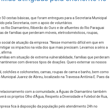
e 50 cestas básicas, que foram entregues para a Secretaria Municipal
o pela Secretaria, com o apoio de voluntários.
os Rio Diamantino, Ribeirão do Ouro e de afluentes do Rio Paraguai
ias de famílias que perderam móveis, eletrodomésticos, roupas,
so social de atuação da empresa. “Nesse momento difícil em que em
 mitigar os impactos na vida dos que mais precisam. Levamos a sério a
 afirma.
famílias em situação de extrema vulnerabilidade, famílias que perderam
amantinense com diversos tipos de doações. Quero externar os nossos
ntil, colchões e colchonetes, camas, roupas de cama e banho, bem como
s Municipal Juarez de Abreu, localizado na Travessa Antônia E. Paes da
a e relacionamento com a comunidade, a Águas de Diamantino também
rá os projetos Olho d’Água, Respeito a Diversidade e Futebol de Rua,
presa fica à disposição da população pelo atendimento 24h no