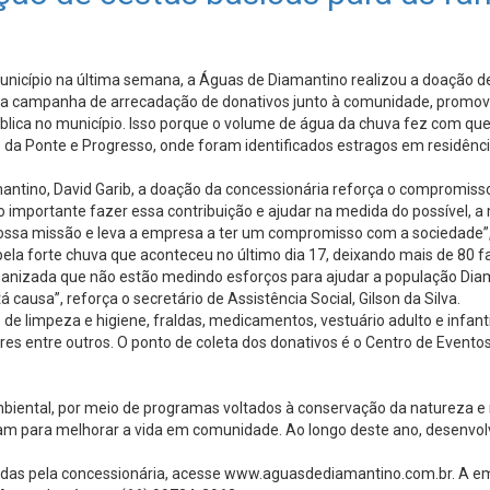
 município na última semana, a Águas de Diamantino realizou a doação d
e da campanha de arrecadação de donativos junto à comunidade, promovid
blica no município. Isso porque o volume de água da chuva fez com que 
s da Ponte e Progresso, onde foram identificados estragos em residênc
mantino, David Garib, a doação da concessionária reforça o compromis
 importante fazer essa contribuição e ajudar na medida do possível, a
 nossa missão e leva a empresa a ter um compromisso com a sociedade”,
pela forte chuva que aconteceu no último dia 17, deixando mais de 80 
 organizada que não estão medindo esforços para ajudar a população Di
ausa”, reforça o secretário de Assistência Social, Gilson da Silva.
 de limpeza e higiene, fraldas, medicamentos, vestuário adulto e infa
res entre outros. O ponto de coleta dos donativos é o Centro de Evento
ambiental, por meio de programas voltados à conservação da naturez
am para melhorar a vida em comunidade. Ao longo deste ano, desenvolve
vidas pela concessionária, acesse www.aguasdediamantino.com.br. A em