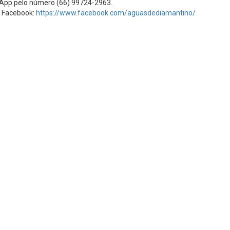
tsApp pelo número (66) 99724-2963.
o Facebook:
https://www.facebook.com/aguasdediamantino/