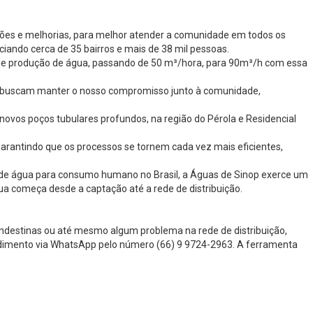
ões e melhorias, para melhor atender a comunidade em todos os
iando cerca de 35 bairros e mais de 38 mil pessoas.
 de produção de água, passando de 50 m³/hora, para 90m³/h com essa
as buscam manter o nosso compromisso junto à comunidade,
ovos poços tubulares profundos, na região do Pérola e Residencial
arantindo que os processos se tornem cada vez mais eficientes,
es de água para consumo humano no Brasil, a Águas de Sinop exerce um
ua começa desde a captação até a rede de distribuição.
andestinas ou até mesmo algum problema na rede de distribuição,
endimento via WhatsApp pelo número (66) 9 9724-2963. A ferramenta