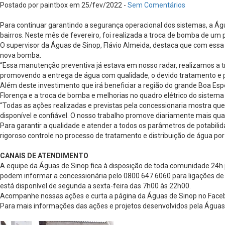
Postado por paintbox em 25/fev/2022 -
Sem Comentários
Para continuar garantindo a segurança operacional dos sistemas, a 
bairros. Neste mês de fevereiro, foi realizada a troca de bomba de um
O supervisor da Águas de Sinop, Flávio Almeida, destaca que com es
nova bomba.
“Essa manutenção preventiva já estava em nosso radar, realizamos a 
promovendo a entrega de água com qualidade, o devido tratamento e pr
Além deste investimento que irá beneficiar a região do grande Boa Es
Florença e a troca de bomba e melhorias no quadro elétrico do sistema
“Todas as ações realizadas e previstas pela concessionaria mostra qu
disponível e confiável. O nosso trabalho promove diariamente mais qual
Para garantir a qualidade e atender a todos os parâmetros de potabil
rigoroso controle no processo de tratamento e distribuição de água po
CANAIS DE ATENDIMENTO
A equipe da Águas de Sinop fica à disposição de toda comunidade 24h
podem informar a concessionária pelo 0800 647 6060 para ligações de 
está disponível de segunda a sexta-feira das 7h00 às 22h00.
Acompanhe nossas ações e curta a página da Águas de Sinop no Face
Para mais informações das ações e projetos desenvolvidos pela Águas