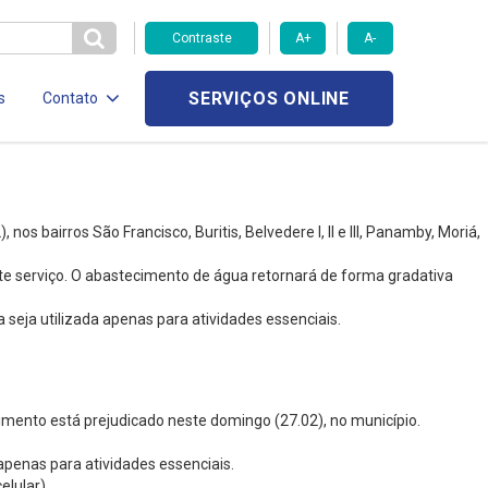
Contraste
A+
A-
SERVIÇOS ONLINE
s
Contato
 bairros São Francisco, Buritis, Belvedere I, II e III, Panamby, Moriá,
 serviço. O abastecimento de água retornará de forma gradativa
seja utilizada apenas para atividades essenciais.
ento está prejudicado neste domingo (27.02), no município.
apenas para atividades essenciais.
lular).