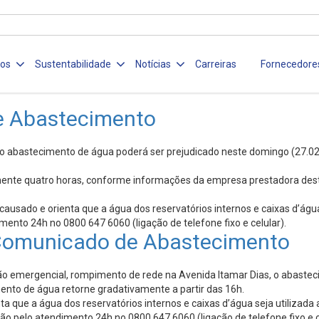
ços
Sustentabilidade
Notícias
Carreiras
Fornecedore
e Abastecimento
 abastecimento de água poderá ser prejudicado neste domingo (27.02), nos
ente quatro horas, conforme informações da empresa prestadora deste
sado e orienta que a água dos reservatórios internos e caixas d’água 
ento 24h no 0800 647 6060 (ligação de telefone fixo e celular).
 Comunicado de Abastecimento
emergencial, rompimento de rede na Avenida Itamar Dias, o abastecim
mento de água retorne gradativamente a partir das 16h.
que a água dos reservatórios internos e caixas d’água seja utilizada 
 pelo atendimento 24h no 0800 647 6060 (ligação de telefone fixo e ce