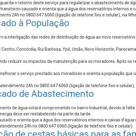
aguarda o retorno deste serviço para regularizar o abastecimento de á
nstorno causado e orienta que a água dos reservatórios internos e cai
mento 24h no 0800 647 6060 (ligação de telefone fixo e celular), via 
cado à População
a interligação das redes de distribuição de água ao novo reservatóri
 Centro, Concórdia, Rui Barbosa, Ypê, União, Novo Horizonte, Panorama,
cando reduzir os impactos da manutenção para os moradores. Após os r
lhorar o serviço prestado aos moradores e orienta a população que uti
atendimento 24h no 0800 647 6060 (ligação de telefone fixo e celular
cado de Abastecimento
nto de água estará comprometido no bairro Industrial, devido à falta d
nergia deve ser restabelecido na parte da tarde.
ado e orienta que a água dos reservatórios internos e caixas d’água se
tendimento 24h no 0800 647 6060 (ligação de telefone fixo e celular).
ão de cestas básicas para as fam