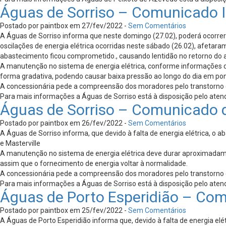
Águas de Sorriso – Comunicado 
Postado por paintbox em 27/fev/2022 -
Sem Comentários
A Águas de Sorriso informa que neste domingo (27.02), poderá ocorrer 
oscilações de energia elétrica ocorridas neste sábado (26.02), afet
abastecimento ficou comprometido., causando lentidão no retorno do
A manutenção no sistema de energia elétrica, conforme informações 
forma gradativa, podendo causar baixa pressão ao longo do dia em pon
A concessionária pede a compreensão dos moradores pelo transtorno cau
Para mais informações a Águas de Sorriso está à disposição pelo atend
Águas de Sorriso – Comunicado 
Postado por paintbox em 26/fev/2022 -
Sem Comentários
A Águas de Sorriso informa, que devido à falta de energia elétrica, o a
e Masterville
A manutenção no sistema de energia elétrica deve durar aproximadam
assim que o fornecimento de energia voltar à normalidade.
A concessionária pede a compreensão dos moradores pelo transtorno cau
Para mais informações a Águas de Sorriso está à disposição pelo atend
Águas de Porto Esperidião – Co
Postado por paintbox em 25/fev/2022 -
Sem Comentários
A Águas de Porto Esperidião informa que, devido à falta de energia elé