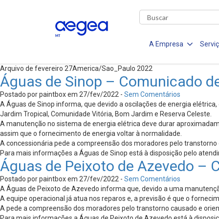
A Empresa
Servi
Arquivo de fevereiro 27America/Sao_Paulo 2022
Águas de Sinop – Comunicado d
Postado por paintbox em 27/fev/2022 -
Sem Comentários
A Águas de Sinop informa, que devido a oscilações de energia elétrica, o
Jardim Tropical, Comunidade Vitória, Bom Jardim e Reserva Celeste.
A manutenção no sistema de energia elétrica deve durar aproximadam
assim que o fornecimento de energia voltar à normalidade.
A concessionária pede a compreensão dos moradores pelo transtorno cau
Para mais informações a Águas de Sinop está à disposição pelo atendim
Águas de Peixoto de Azevedo –
Postado por paintbox em 27/fev/2022 -
Sem Comentários
A Águas de Peixoto de Azevedo informa que, devido a uma manutenção 
A equipe operacional já atua nos reparos e, a previsão é que o forneci
A pede a compreensão dos moradores pelo transtorno causado e orienta 
Para mais informações a Águas de Peixoto de Azevedo está à disposição