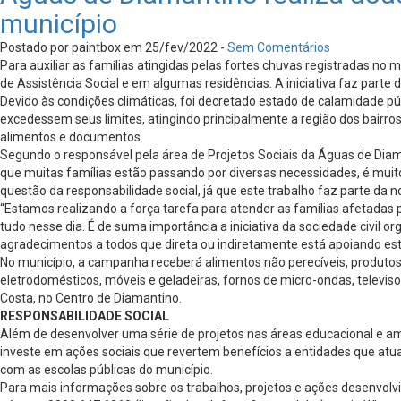
município
Postado por paintbox em 25/fev/2022 -
Sem Comentários
Para auxiliar as famílias atingidas pelas fortes chuvas registradas no
de Assistência Social e em algumas residências. A iniciativa faz part
Devido às condições climáticas, foi decretado estado de calamidade pú
excedessem seus limites, atingindo principalmente a região dos bairro
alimentos e documentos.
Segundo o responsável pela área de Projetos Sociais da Águas de Dia
que muitas famílias estão passando por diversas necessidades, é muito
questão da responsabilidade social, já que este trabalho faz parte da
“Estamos realizando a força tarefa para atender as famílias afetadas 
tudo nesse dia. É de suma importância a iniciativa da sociedade civil
agradecimentos a todos que direta ou indiretamente está apoiando está c
No município, a campanha receberá alimentos não perecíveis, produtos
eletrodomésticos, móveis e geladeiras, fornos de micro-ondas, televiso
Costa, no Centro de Diamantino.
RESPONSABILIDADE SOCIAL
Além de desenvolver uma série de projetos nas áreas educacional e 
investe em ações sociais que revertem benefícios a entidades que atu
com as escolas públicas do município.
Para mais informações sobre os trabalhos, projetos e ações desenvol