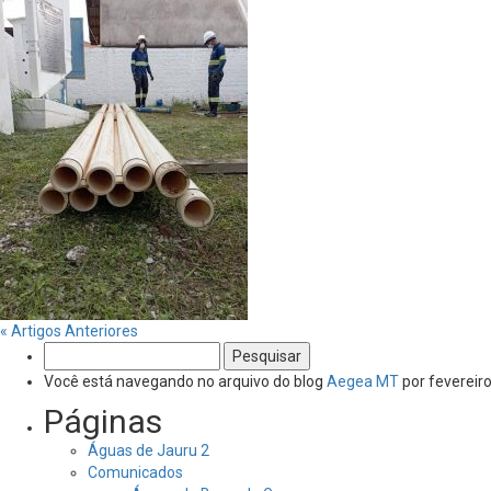
« Artigos Anteriores
Pesquisar
por:
Você está navegando no arquivo do blog
Aegea MT
por fevereiro
Páginas
Águas de Jauru 2
Comunicados