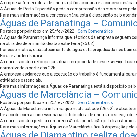
A empresa fornecedora de energia já foi acionada e a concessionária 
A Águas de Porto Esperidião pede a compreensão dos moradores pelo tra
Para mais informações a concessionária está à disposição pelo atendi
Águas de Paranatinga – Comuni
Postado por paintbox em 25/fev/2022 -
Sem Comentários
A Águas de Paranatinga informa que, técnicos da empresa seguem com 
na obra desde a manhã desta sexta-feira (25.02).
Por esse motivo, o abastecimento de água está prejudicado nos bairros
Nova e Jardim Paraíso.
A concessionária reforça que atua com prioridade nesse serviço, bus
normalizado a partir das 22h.
A empresa esclarece que a execução do trabalho é fundamental para me
atividades essenciais.
Para mais informações a Águas de Paranatinga está à disposição pelo 
Águas de Marcelândia – Comuni
Postado por paintbox em 25/fev/2022 -
Sem Comentários
A Águas de Marcelândia informa que neste sábado (26.02), o abastecime
De acordo com a concessionária distribuidora de energia, o serviço de e
A concessionária pede a compreensão da população pelo transtorno caus
Para mais informações a Águas de Marcelândia fica à disposição pelo a
Águas de Diamantino realiza doaç