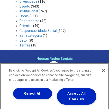
Diversidade
(116)
Esgoto
(343)
Institucional
(747)
Obras
(361)
Pagamentos
(42)
Prêmios
(49)
Responsabilidade Social
(607)
Sem categoria
(1)
Setor
(8)
Tarifas
(18)
Nossas Redes Sociais
By clicking “Accept All Cookies”, you agree to the storing of
cookies on your device to enhance site navigation, analyze
site usage, and assist in our marketing efforts.
Reject All
Accept All
Uma empresa
Copyright ® 2026 - Todos os Direitos Reservados.
Cookies
Nossa natureza movimenta a vida