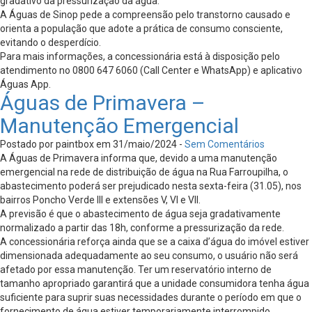
gradativo da pressurização da água.
A Águas de Sinop pede a compreensão pelo transtorno causado e
orienta a população que adote a prática de consumo consciente,
evitando o desperdício.
Para mais informações, a concessionária está à disposição pelo
atendimento no 0800 647 6060 (Call Center e WhatsApp) e aplicativo
Águas App.
Águas de Primavera –
Manutenção Emergencial
Postado por paintbox em 31/maio/2024 -
Sem Comentários
A Águas de Primavera informa que, devido a uma manutenção
emergencial na rede de distribuição de água na Rua Farroupilha, o
abastecimento poderá ser prejudicado nesta sexta-feira (31.05), nos
bairros Poncho Verde III e extensões V, VI e VII.
A previsão é que o abastecimento de água seja gradativamente
normalizado a partir das 18h, conforme a pressurização da rede.
A concessionária reforça ainda que se a caixa d’água do imóvel estiver
dimensionada adequadamente ao seu consumo, o usuário não será
afetado por essa manutenção. Ter um reservatório interno de
tamanho apropriado garantirá que a unidade consumidora tenha água
suficiente para suprir suas necessidades durante o período em que o
fornecimento de água estiver temporariamente interrompido.