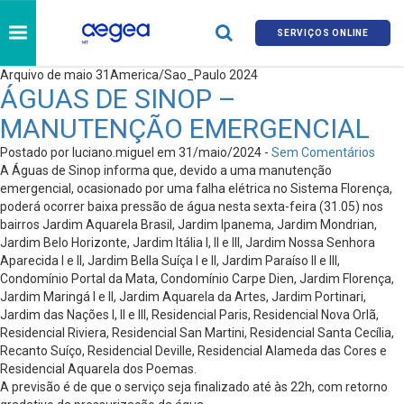
SERVIÇOS ONLINE
Arquivo de maio 31America/Sao_Paulo 2024
ÁGUAS DE SINOP –
MANUTENÇÃO EMERGENCIAL
Postado por luciano.miguel em 31/maio/2024 -
Sem Comentários
A Águas de Sinop informa que, devido a uma manutenção
emergencial, ocasionado por uma falha elétrica no Sistema Florença,
poderá ocorrer baixa pressão de água nesta sexta-feira (31.05) nos
bairros Jardim Aquarela Brasil, Jardim Ipanema, Jardim Mondrian,
Jardim Belo Horizonte, Jardim Itália l, ll e lll, Jardim Nossa Senhora
Aparecida l e ll, Jardim Bella Suíça l e ll, Jardim Paraíso ll e lll,
Condomínio Portal da Mata, Condomínio Carpe Dien, Jardim Florença,
Jardim Maringá l e ll, Jardim Aquarela da Artes, Jardim Portinari,
Jardim das Nações l, ll e lll, Residencial Paris, Residencial Nova Orlã,
Residencial Riviera, Residencial San Martini, Residencial Santa Cecília,
Recanto Suíço, Residencial Deville, Residencial Alameda das Cores e
Residencial Aquarela dos Poemas.
A previsão é de que o serviço seja finalizado até às 22h, com retorno