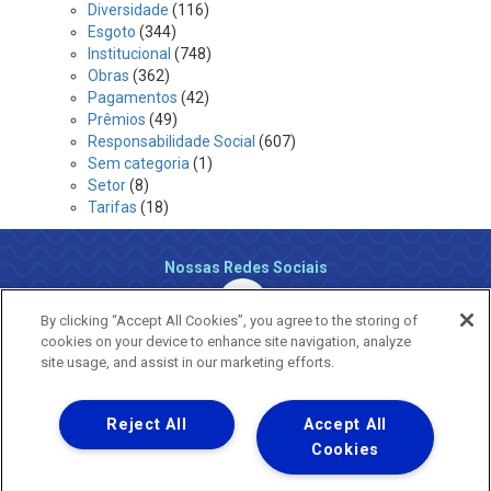
Diversidade
(116)
Esgoto
(344)
Institucional
(748)
Obras
(362)
Pagamentos
(42)
Prêmios
(49)
Responsabilidade Social
(607)
Sem categoria
(1)
Setor
(8)
Tarifas
(18)
Nossas Redes Sociais
By clicking “Accept All Cookies”, you agree to the storing of
cookies on your device to enhance site navigation, analyze
site usage, and assist in our marketing efforts.
Reject All
Accept All
Uma empresa
Copyright ® 2026 - Todos os Direitos Reservados.
Cookies
Nossa natureza movimenta a vida