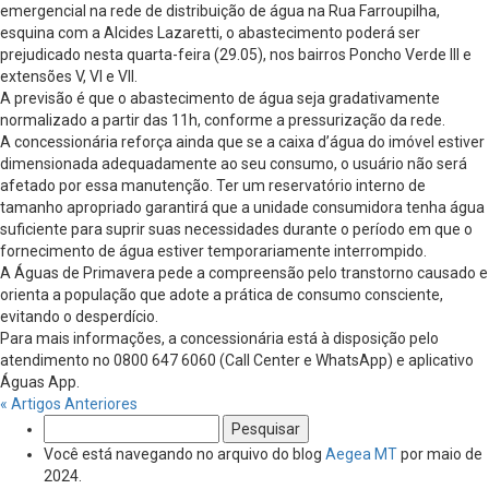
emergencial na rede de distribuição de água na Rua Farroupilha,
esquina com a Alcides Lazaretti, o abastecimento poderá ser
prejudicado nesta quarta-feira (29.05), nos bairros Poncho Verde III e
extensões V, VI e VII.
A previsão é que o abastecimento de água seja gradativamente
normalizado a partir das 11h, conforme a pressurização da rede.
A concessionária reforça ainda que se a caixa d’água do imóvel estiver
dimensionada adequadamente ao seu consumo, o usuário não será
afetado por essa manutenção. Ter um reservatório interno de
tamanho apropriado garantirá que a unidade consumidora tenha água
suficiente para suprir suas necessidades durante o período em que o
fornecimento de água estiver temporariamente interrompido.
A Águas de Primavera pede a compreensão pelo transtorno causado e
orienta a população que adote a prática de consumo consciente,
evitando o desperdício.
Para mais informações, a concessionária está à disposição pelo
atendimento no 0800 647 6060 (Call Center e WhatsApp) e aplicativo
Águas App.
« Artigos Anteriores
Pesquisar
por:
Você está navegando no arquivo do blog
Aegea MT
por maio de
2024.