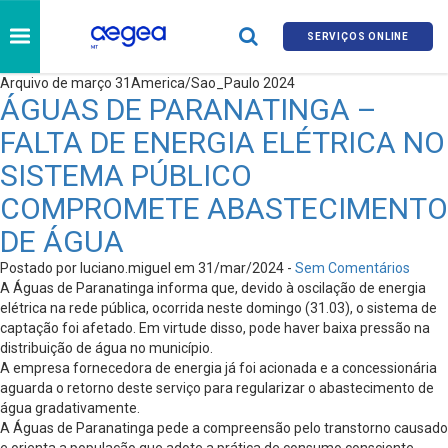
SERVIÇOS ONLINE
Arquivo de março 31America/Sao_Paulo 2024
ÁGUAS DE PARANATINGA –
FALTA DE ENERGIA ELÉTRICA NO
SISTEMA PÚBLICO
COMPROMETE ABASTECIMENTO
DE ÁGUA
Postado por luciano.miguel em 31/mar/2024 -
Sem Comentários
A Águas de Paranatinga informa que, devido à oscilação de energia
elétrica na rede pública, ocorrida neste domingo (31.03), o sistema de
captação foi afetado. Em virtude disso, pode haver baixa pressão na
distribuição de água no município.
A empresa fornecedora de energia já foi acionada e a concessionária
aguarda o retorno deste serviço para regularizar o abastecimento de
água gradativamente.
A Águas de Paranatinga pede a compreensão pelo transtorno causado
e orienta a população que adote a prática de consumo consciente,