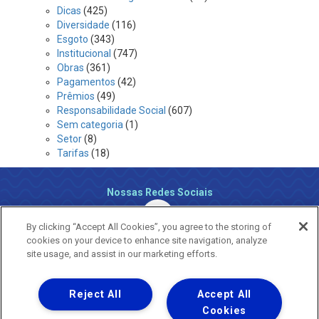
Dicas
(425)
Diversidade
(116)
Esgoto
(343)
Institucional
(747)
Obras
(361)
Pagamentos
(42)
Prêmios
(49)
Responsabilidade Social
(607)
Sem categoria
(1)
Setor
(8)
Tarifas
(18)
Nossas Redes Sociais
By clicking “Accept All Cookies”, you agree to the storing of
cookies on your device to enhance site navigation, analyze
site usage, and assist in our marketing efforts.
Reject All
Accept All
Uma empresa
Copyright ® 2026 - Todos os Direitos Reservados.
Cookies