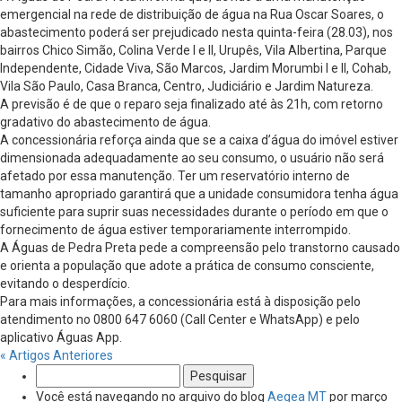
emergencial na rede de distribuição de água na Rua Oscar Soares, o
abastecimento poderá ser prejudicado nesta quinta-feira (28.03), nos
bairros Chico Simão, Colina Verde I e II, Urupês, Vila Albertina, Parque
Independente, Cidade Viva, São Marcos, Jardim Morumbi I e II, Cohab,
Vila São Paulo, Casa Branca, Centro, Judiciário e Jardim Natureza.
A previsão é de que o reparo seja finalizado até às 21h, com retorno
gradativo do abastecimento de água.
A concessionária reforça ainda que se a caixa d’água do imóvel estiver
dimensionada adequadamente ao seu consumo, o usuário não será
afetado por essa manutenção. Ter um reservatório interno de
tamanho apropriado garantirá que a unidade consumidora tenha água
suficiente para suprir suas necessidades durante o período em que o
fornecimento de água estiver temporariamente interrompido.
A Águas de Pedra Preta pede a compreensão pelo transtorno causado
e orienta a população que adote a prática de consumo consciente,
evitando o desperdício.
Para mais informações, a concessionária está à disposição pelo
atendimento no 0800 647 6060 (Call Center e WhatsApp) e pelo
aplicativo Águas App.
« Artigos Anteriores
Pesquisar
por:
Você está navegando no arquivo do blog
Aegea MT
por março