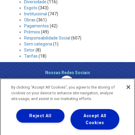
Diversidade
(116)
Esgoto
(343)
Institucional
(747)
Obras
(361)
Pagamentos
(42)
Prêmios
(49)
Responsabilidade Social
(607)
Sem categoria
(1)
Setor
(8)
Tarifas
(18)
Nossas Redes Sociais
By clicking “Accept All Cookies”, you agree to the storing of
cookies on your device to enhance site navigation, analyze
site usage, and assist in our marketing efforts.
Reject All
Accept All
Uma empresa
Copyright ® 2026 - Todos os Direitos Reservados.
Cookies
Nossa natureza movimenta a vida