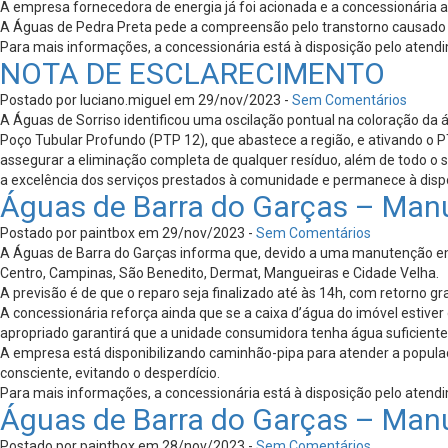
A empresa fornecedora de energia já foi acionada e a concessionária 
A Águas de Pedra Preta pede a compreensão pelo transtorno causado e 
Para mais informações, a concessionária está à disposição pelo atend
NOTA DE ESCLARECIMENTO
Postado por luciano.miguel em 29/nov/2023 -
Sem Comentários
A Águas de Sorriso identificou uma oscilação pontual na coloração da á
Poço Tubular Profundo (PTP 12), que abastece a região, e ativando o
assegurar a eliminação completa de qualquer resíduo, além de todo o s
a excelência dos serviços prestados à comunidade e permanece à disp
Águas de Barra do Garças – Man
Postado por paintbox em 29/nov/2023 -
Sem Comentários
A Águas de Barra do Garças informa que, devido a uma manutenção emer
Centro, Campinas, São Benedito, Dermat, Mangueiras e Cidade Velha.
A previsão é de que o reparo seja finalizado até às 14h, com retorno g
A concessionária reforça ainda que se a caixa d’água do imóvel esti
apropriado garantirá que a unidade consumidora tenha água suficient
A empresa está disponibilizando caminhão-pipa para atender a popul
consciente, evitando o desperdício.
Para mais informações, a concessionária está à disposição pelo atend
Águas de Barra do Garças – Man
Postado por paintbox em 28/nov/2023 -
Sem Comentários