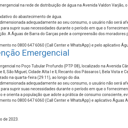
gencial na rede de distribuição de água na Avenida Valdon Varjão, o 
radativo do abastecimento de água.
ver dimensionada adequadamente ao seu consumo, o usuário não será a
e para suprir suas necessidades durante o período em que o fornecime
ação. A Águas de Barra do Garças pede a compreensão dos moradores p
imento no 0800 647 6060 (Call Center e WhatsApp) e pelo aplicativo Ág
nção Emergencial
ncial no Poço Tubular Profundo (PTP 08), localizado na Avenida Când
 II, São Miguel, Cidade Alta I e II, Recanto dos Pássaros I, Bela Vista e C
do na quarta-feira (29.11), ao longo do dia.
ver dimensionada adequadamente ao seu consumo, o usuário não será a
e para suprir suas necessidades durante o período em que o fornecime
 orienta a população que adote a prática de consumo consciente, evi
imento no 0800 647 6060 (Call Center e WhatsApp) e aplicativo Águas A
o de 2023.