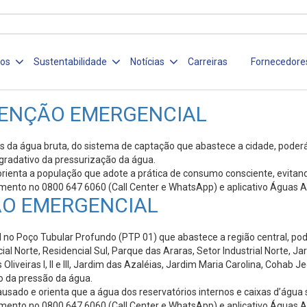
ços
Sustentabilidade
Notícias
Carreiras
Fornecedore
ENÇÃO EMERGENCIAL
da água bruta, do sistema de captação que abastece a cidade, poderá o
 gradativo da pressurização da água.
ienta a população que adote a prática de consumo consciente, evitand
imento no 0800 647 6060 (Call Center e WhatsApp) e aplicativo Águas A
ÃO EMERGENCIAL
 Poço Tubular Profundo (PTP 01) que abastece a região central, poderá
ial Norte, Residencial Sul, Parque das Araras, Setor Industrial Norte,
liveiras l, ll e lll, Jardim das Azaléias, Jardim Maria Carolina, Cohab 
vo da pressão da água.
ado e orienta que a água dos reservatórios internos e caixas d’água se
imento no 0800 647 6060 (Call Center e WhatsApp) e aplicativo Águas A