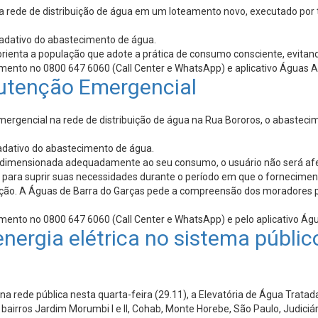
a rede de distribuição de água em um loteamento novo, executado por t
gradativo do abastecimento de água.
ienta a população que adote a prática de consumo consciente, evitand
imento no 0800 647 6060 (Call Center e WhatsApp) e aplicativo Águas A
utenção Emergencial
gencial na rede de distribuição de água na Rua Bororos, o abastecimen
radativo do abastecimento de água.
ver dimensionada adequadamente ao seu consumo, o usuário não será a
e para suprir suas necessidades durante o período em que o fornecime
ação. A Águas de Barra do Garças pede a compreensão dos moradores p
imento no 0800 647 6060 (Call Center e WhatsApp) e pelo aplicativo Ág
 energia elétrica no sistema púb
na rede pública nesta quarta-feira (29.11), a Elevatória de Água Tratad
 bairros Jardim Morumbi I e II, Cohab, Monte Horebe, São Paulo, Judici