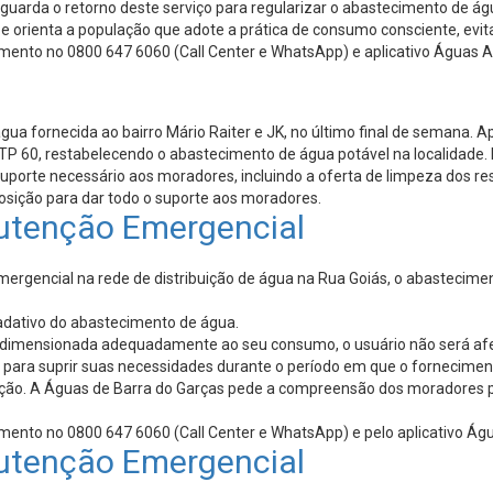
aguarda o retorno deste serviço para regularizar o abastecimento de á
orienta a população que adote a prática de consumo consciente, evita
imento no 0800 647 6060 (Call Center e WhatsApp) e aplicativo Águas A
gua fornecida ao bairro Mário Raiter e JK, no último final de semana. A
 PTP 60, restabelecendo o abastecimento de água potável na localida
uporte necessário aos moradores, incluindo a oferta de limpeza dos re
osição para dar todo o suporte aos moradores.
utenção Emergencial
gencial na rede de distribuição de água na Rua Goiás, o abastecimento
radativo do abastecimento de água.
ver dimensionada adequadamente ao seu consumo, o usuário não será a
e para suprir suas necessidades durante o período em que o fornecime
ação. A Águas de Barra do Garças pede a compreensão dos moradores p
imento no 0800 647 6060 (Call Center e WhatsApp) e pelo aplicativo Ág
utenção Emergencial