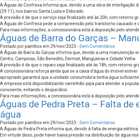
A Águas de Confresa informa que, devido a uma obra de interligação d
(29.11), nos bairros Santa Luzia e Eldorado.
A previsão é de que o serviço seja finalizado até às 20h, com retorno 
A Águas de Confresa pede a compreensão pelo transtorno causado e or
Para mais informações, a concessionária está à disposição pelo atend
Águas de Barra do Garças – Man
Postado por paintbox em 29/nov/2023 -
Sem Comentários
A Águas de Barra do Garças informa que, devido a uma manutenção emer
Centro, Campinas, São Benedito, Dermat, Mangueiras e Cidade Velha.
A previsão é de que o reparo seja finalizado até às 18h, com retorno g
A concessionária reforça ainda que se a caixa d’água do imóvel esti
apropriado garantirá que a unidade consumidora tenha água suficient
A empresa está disponibilizando caminhão-pipa para atender a popul
consciente, evitando o desperdício.
Para mais informações, a concessionária está à disposição pelo atend
Águas de Pedra Preta – Falta de
água
Postado por paintbox em 29/nov/2023 -
Sem Comentários
A Águas de Pedra Preta informa que, devido à falta de energia elétrica 
Em virtude disso, pode haver baixa pressão na distribuição de água nos