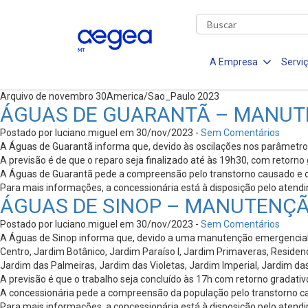
A Empresa
Servi
Arquivo de novembro 30America/Sao_Paulo 2023
ÁGUAS DE GUARANTÃ – MANUT
Postado por luciano.miguel em 30/nov/2023 -
Sem Comentários
A Águas de Guarantã informa que, devido às oscilações nos parâmetros 
A previsão é de que o reparo seja finalizado até às 19h30, com retorno
A Águas de Guarantã pede a compreensão pelo transtorno causado e or
Para mais informações, a concessionária está à disposição pelo atend
ÁGUAS DE SINOP – MANUTENÇ
Postado por luciano.miguel em 30/nov/2023 -
Sem Comentários
A Águas de Sinop informa que, devido a uma manutenção emergencial no
Centro, Jardim Botânico, Jardim Paraíso l, Jardim Primaveras, Residenc
Jardim das Palmeiras, Jardim das Violetas, Jardim Imperial, Jardim das O
A previsão é que o trabalho seja concluído às 17h com retorno gradati
A concessionária pede a compreensão da população pelo transtorno caus
Para mais informações, a concessionária está à disposição pelo atend