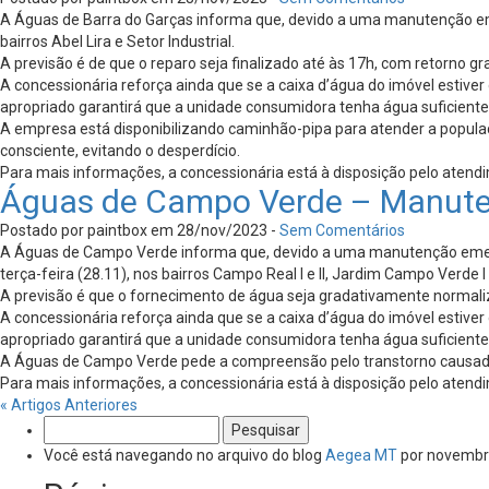
A Águas de Barra do Garças informa que, devido a uma manutenção emer
bairros Abel Lira e Setor Industrial.
A previsão é de que o reparo seja finalizado até às 17h, com retorno g
A concessionária reforça ainda que se a caixa d’água do imóvel esti
apropriado garantirá que a unidade consumidora tenha água suficient
A empresa está disponibilizando caminhão-pipa para atender a popul
consciente, evitando o desperdício.
Para mais informações, a concessionária está à disposição pelo atend
Águas de Campo Verde – Manute
Postado por paintbox em 28/nov/2023 -
Sem Comentários
A Águas de Campo Verde informa que, devido a uma manutenção emerge
terça-feira (28.11), nos bairros Campo Real I e II, Jardim Campo Verde I e
A previsão é que o fornecimento de água seja gradativamente normaliza
A concessionária reforça ainda que se a caixa d’água do imóvel esti
apropriado garantirá que a unidade consumidora tenha água suficient
A Águas de Campo Verde pede a compreensão pelo transtorno causado e
Para mais informações, a concessionária está à disposição pelo atend
« Artigos Anteriores
Pesquisar
por:
Você está navegando no arquivo do blog
Aegea MT
por novembr