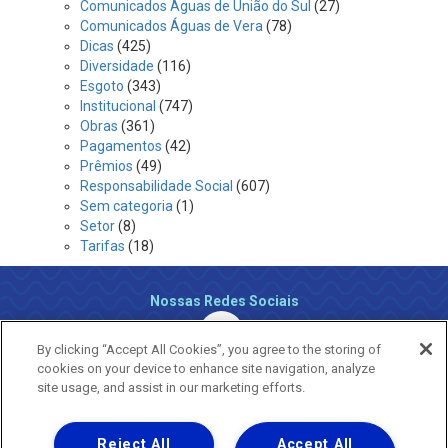
Comunicados Águas de União do Sul
(27)
Comunicados Águas de Vera
(78)
Dicas
(425)
Diversidade
(116)
Esgoto
(343)
Institucional
(747)
Obras
(361)
Pagamentos
(42)
Prêmios
(49)
Responsabilidade Social
(607)
Sem categoria
(1)
Setor
(8)
Tarifas
(18)
Nossas Redes Sociais
By clicking “Accept All Cookies”, you agree to the storing of
cookies on your device to enhance site navigation, analyze
site usage, and assist in our marketing efforts.
Reject All
Accept All