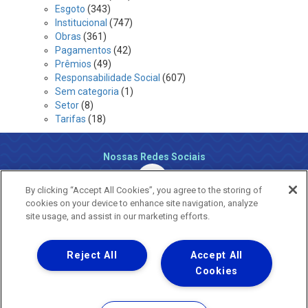
Esgoto
(343)
Institucional
(747)
Obras
(361)
Pagamentos
(42)
Prêmios
(49)
Responsabilidade Social
(607)
Sem categoria
(1)
Setor
(8)
Tarifas
(18)
Nossas Redes Sociais
By clicking “Accept All Cookies”, you agree to the storing of
cookies on your device to enhance site navigation, analyze
site usage, and assist in our marketing efforts.
Reject All
Accept All
Uma empresa
Copyright ® 2026 - Todos os Direitos Reservados.
Cookies
Nossa natureza movimenta a vida