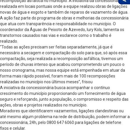
recomposição asfáltica no município. A iniciativa da concessionária é
realizada em locais pontuais onde a equipe realizou obras de ligações
novas de água e esgoto e também de reparos de vazamento de água.
A ação faz parte do programa de obras e melhorias da concessionária
que atua com transparência e responsabilidade no município. O
coordenador da Águas de Peixoto de Azevedo, Iury Kols, lamenta os
transtornos causados nas vias e esclarece como o trabalho é
realizado.
“Todas as ações precisam ser feitas separadamente, já que é
necessário a secagem e compactação do solo para que, só após essa
compactação, seja realizada a recomposição asfáltica, tivemos um
período de chuvas intenso que acabou comprometendo um pouco o
nosso cronograma, mas nossa equipe está empenhada em atuar da
forma mais rápido possível, foram mais de 100 recomposições
realizadas no município nos últimos meses”, frisou
A iniciativa da concessionária busca acompanhar o contínuo
crescimento do município proporcionando um fornecimento de água
seguro e reforçando, junto a população, o compromisso e respeito das
ações, obras e projetos realizados no município.
Moradores que identificarem vazamentos, ligações clandestinas ou
até mesmo algum problema na rede de distribuição, podem informar a
concessionária, 24h, pelo 0800 647 6060 para ligações de telefone
fixos e celular.