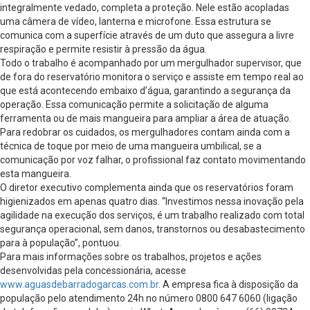
integralmente vedado, completa a proteção. Nele estão acopladas
uma câmera de vídeo, lanterna e microfone. Essa estrutura se
comunica com a superfície através de um duto que assegura a livre
respiração e permite resistir à pressão da água.
Todo o trabalho é acompanhado por um mergulhador supervisor, que
de fora do reservatório monitora o serviço e assiste em tempo real ao
que está acontecendo embaixo d’água, garantindo a segurança da
operação. Essa comunicação permite a solicitação de alguma
ferramenta ou de mais mangueira para ampliar a área de atuação.
Para redobrar os cuidados, os mergulhadores contam ainda com a
técnica de toque por meio de uma mangueira umbilical, se a
comunicação por voz falhar, o profissional faz contato movimentando
esta mangueira.
O diretor executivo complementa ainda que os reservatórios foram
higienizados em apenas quatro dias. “Investimos nessa inovação pela
agilidade na execução dos serviços, é um trabalho realizado com total
segurança operacional, sem danos, transtornos ou desabastecimento
para à população”, pontuou.
Para mais informações sobre os trabalhos, projetos e ações
desenvolvidas pela concessionária, acesse
www.aguasdebarradogarcas.com.br
. A empresa fica à disposição da
população pelo atendimento 24h no número 0800 647 6060 (ligação