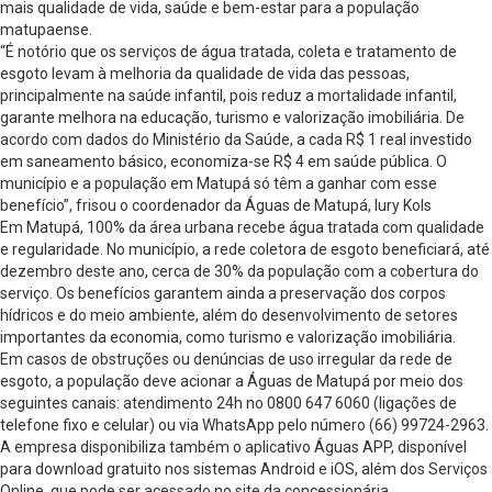
mais qualidade de vida, saúde e bem-estar para a população
matupaense.
“É notório que os serviços de água tratada, coleta e tratamento de
esgoto levam à melhoria da qualidade de vida das pessoas,
principalmente na saúde infantil, pois reduz a mortalidade infantil,
garante melhora na educação, turismo e valorização imobiliária. De
acordo com dados do Ministério da Saúde, a cada R$ 1 real investido
em saneamento básico, economiza-se R$ 4 em saúde pública. O
município e a população em Matupá só têm a ganhar com esse
benefício”, frisou o coordenador da Águas de Matupá, Iury Kols
Em Matupá, 100% da área urbana recebe água tratada com qualidade
e regularidade. No município, a rede coletora de esgoto beneficiará, até
dezembro deste ano, cerca de 30% da população com a cobertura do
serviço. Os benefícios garantem ainda a preservação dos corpos
hídricos e do meio ambiente, além do desenvolvimento de setores
importantes da economia, como turismo e valorização imobiliária.
Em casos de obstruções ou denúncias de uso irregular da rede de
esgoto, a população deve acionar a Águas de Matupá por meio dos
seguintes canais: atendimento 24h no 0800 647 6060 (ligações de
telefone fixo e celular) ou via WhatsApp pelo número (66) 99724-2963.
A empresa disponibiliza também o aplicativo Águas APP, disponível
para download gratuito nos sistemas Android e iOS, além dos Serviços
Online, que pode ser acessado no site da concessionária