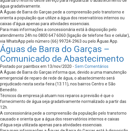
aguarda o retorno deste serviço para regularizar o abastecimento de
água gradativamente.
A Águas de Barra do Garças pede a compreensão pelo transtorno e
orienta a população que utilize a água dos reservatórios internos ou
caixas d’água apenas para atividades essenciais.
Para mais informações a concessionária está à disposição pelo
atendimento 24h no 0800 647 6060 (ligação de telefone fixo e celular),
via WhatsApp pelo número (66) 99724-2963 ou pelo Águas App.
Águas de Barra do Garças –
Comunicado de Abastecimento
Postado por paintbox em 13/nov/2020 -
Sem Comentários
A Águas de Barra do Garças informa que, devido a uma manutenção
emergencial de reparo de rede de água, o abastecimento será
prejudicado nesta sexta-feira (13.11), nos bairros Centro e São
Benedito.
Técnicos da empresa já atuam nos reparos a previsão é que o
fornecimento de água seja gradativamente normalizado a partir das
12h.
A concessionária pede a compreensão da população pelo transtorno
causado e orienta que a água dos reservatórios internos e caixas
d’água seja utilizada apenas para atividades essenciais.
Para mais informações a Águas de Barra do Garças está à disposição