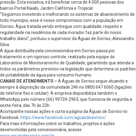
pressão. Esta iniciativa, irá beneficiar cerca de 4.500 pessoas dos
bairros Portal Kaiabi, Jardim Califórnia e Tropical.
“Seguimos investindo e melhorando os sistemas de abastecimento de
todo município, esse é nosso compromisso com a população em
Sorriso. Água tratada sendo entregue com qualidade, respeito e
regularidade na residência de cada morador faz parte do nosso
trabalho diário”, pontuou o supervisor da Águas de Sorriso, Alessandro
Silva
A água distribuída pela concessionária em Sorriso passa por
tratamento e um rigoroso controle, realizado pela equipe do
Laboratório de Monitoramento de Qualidade, garantindo que atenda a
todos os parâmetros previstos na legislação que determina os padrões
de potabilidade da água para consumo humano.
CANAIS DE ATENDIMENTO –
A Águas de Sorriso segue atuando e
sempre à disposição da comunidade 24h no 0800 647 6060 (ligações
de telefone fixo e celular). A empresa disponibiliza também o
WhatsApp pelo número (66) 99724-2963, que funciona de segunda a
sexta-feira, das 7h às 22h.
Acompanhe nossas ações e curta a página da Águas de Sorriso no
Facebook:
https://www.facebook.com/aguasdesorriso/
Para mais informações sobre os trabalhos, projetos e ações
desenvolvidas pela concessionária, acesse
www.aguasdesorriso.com.br
.