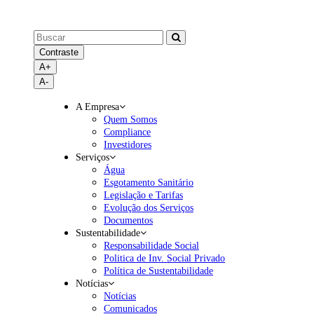
Contraste
A+
A-
A Empresa
Quem Somos
Compliance
Investidores
Serviços
Água
Esgotamento Sanitário
Legislação e Tarifas
Evolução dos Serviços
Documentos
Sustentabilidade
Responsabilidade Social
Politica de Inv. Social Privado
Política de Sustentabilidade
Notícias
Notícias
Comunicados