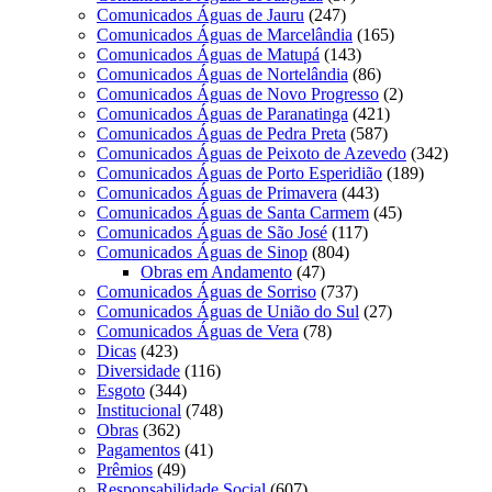
Comunicados Águas de Jauru
(247)
Comunicados Águas de Marcelândia
(165)
Comunicados Águas de Matupá
(143)
Comunicados Águas de Nortelândia
(86)
Comunicados Águas de Novo Progresso
(2)
Comunicados Águas de Paranatinga
(421)
Comunicados Águas de Pedra Preta
(587)
Comunicados Águas de Peixoto de Azevedo
(342)
Comunicados Águas de Porto Esperidião
(189)
Comunicados Águas de Primavera
(443)
Comunicados Águas de Santa Carmem
(45)
Comunicados Águas de São José
(117)
Comunicados Águas de Sinop
(804)
Obras em Andamento
(47)
Comunicados Águas de Sorriso
(737)
Comunicados Águas de União do Sul
(27)
Comunicados Águas de Vera
(78)
Dicas
(423)
Diversidade
(116)
Esgoto
(344)
Institucional
(748)
Obras
(362)
Pagamentos
(41)
Prêmios
(49)
Responsabilidade Social
(607)