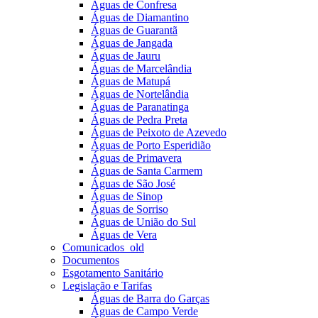
Águas de Confresa
Águas de Diamantino
Águas de Guarantã
Águas de Jangada
Águas de Jauru
Águas de Marcelândia
Águas de Matupá
Águas de Nortelândia
Águas de Paranatinga
Águas de Pedra Preta
Águas de Peixoto de Azevedo
Águas de Porto Esperidião
Águas de Primavera
Águas de Santa Carmem
Águas de São José
Águas de Sinop
Águas de Sorriso
Águas de União do Sul
Águas de Vera
Comunicados_old
Documentos
Esgotamento Sanitário
Legislação e Tarifas
Águas de Barra do Garças
Águas de Campo Verde