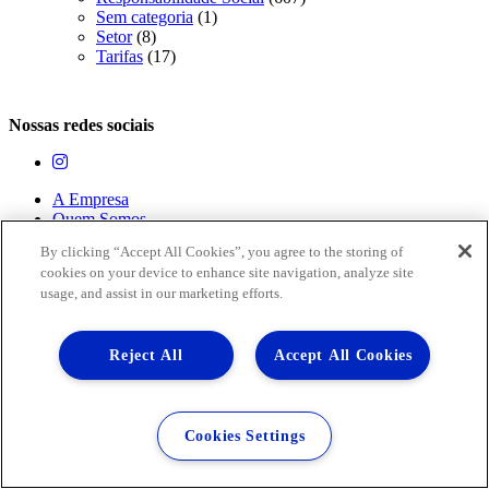
Sem categoria
(1)
Setor
(8)
Tarifas
(17)
Nossas redes sociais
A Empresa
Quem Somos
Compliance
By clicking “Accept All Cookies”, you agree to the storing of
Investidores
cookies on your device to enhance site navigation, analyze site
usage, and assist in our marketing efforts.
Notícias
Obras 2026
Comunicados
Reject All
Accept All Cookies
Serviços
Água
Esgotamento Sanitário
Legislação e Tarifas
Cookies Settings
Evolução dos Serviços
Documentos